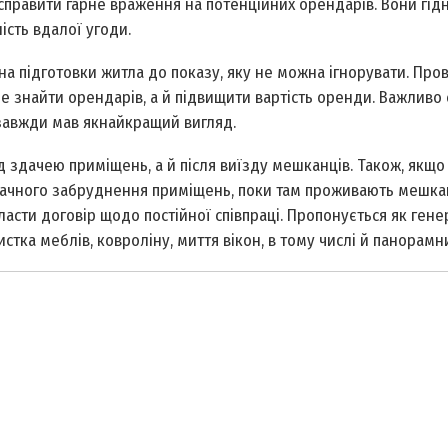
справити гарне враження на потенційних орендарів. Вони гідн
ість вдалої угоди.
ина підготовки житла до показу, яку не можна ігнорувати. Пр
знайти орендарів, а й підвищити вартість оренди. Важливо 
 завжди мав якнайкращий вигляд.
д здачею приміщень, а й після виїзду мешканців. Також, якщо
 значного забруднення приміщень, поки там проживають мешка
класти договір щодо постійної співпраці. Пропонується як гене
стка меблів, ковроліну, миття вікон, в тому числі й панорамни