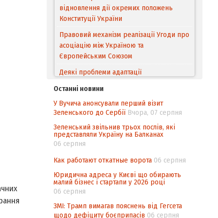
Правовий механізм реалізації Угоди про
асоціацію між Україною та
Європейським Cоюзом
Деякі проблеми адаптації
законодавства України щодо зазначення
походження товарів відповідно до
Угоди про торговельні аспекти прав
інтелектуальної власності (TRIPS) у
Останні новини
контексті євроінтеграції
У Вучича анонсували перший візит
Зеленського до Сербії
Вчора, 07 серпня
Аналіз виборчого законодавства щодо
невизначеності механізму повторного
Зеленський звільнив трьох послів, які
представляли Україну на Балканах
підрахунку голосів виборців
06 серпня
Інформаційна безпека суспільства
Как работают откатные ворота
06 серпня
Юридична адреса у Києві що обирають
малий бізнес і стартапи у 2026 році
ачних
06 серпня
ирання
ЗМІ: Трамп вимагав пояснень від Гегсета
щодо дефіциту боєприпасів
06 серпня