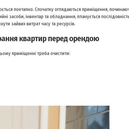
ється поетапно. Спочатку оглядаються приміщення, починаючи
йні засоби, інвентар та обладнання, планується послідовність
нути зайвих витрат часу та ресурсів.
ирання квартир перед орендою
цьому приміщенні треба очистити: