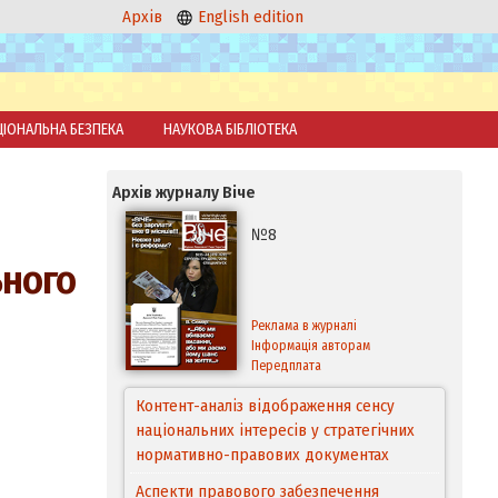
Архів
English edition
ЦІОНАЛЬНА БЕЗПЕКА
НАУКОВА БІБЛІОТЕКА
Архів журналу Віче
№8
ьного
Реклама в журналі
Інформація авторам
Передплата
Контент-аналіз відображення сенсу
національних інтересів у стратегічних
Аспекти правового забезпечення
нормативно-правових документах
відновлення дії окремих положень
Конституції України