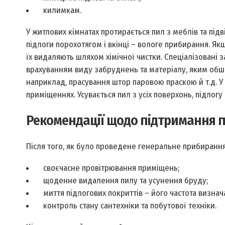
килимкам.
У житлових кімнатах протирається пил з меблів та під
підлоги порохотягом і вкінці – вологе прибирання. Як
їх видаляють шляхом хімічної чистки. Спеціалізовані з
врахуванням виду забруднень та матеріалу, яким обши
наприклад, прасування штор паровою праскою й т.д. У 
приміщеннях. Усувається пил з усіх поверхонь, підлог
Рекомендації щодо підтримання п
Після того, як було проведене генеральне прибиранн
своєчасне провітрювання приміщень;
щоденне видалення пилу та усунення бруду;
миття підлогових покриттів – його частота визна
контроль стану сантехніки та побутової техніки.