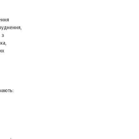
ення
бруднення,
 з
ка,
их
чають: