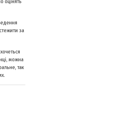
о оцінять
оведення
стежити за
 хочеться
нці, можна
ральне, так
х.