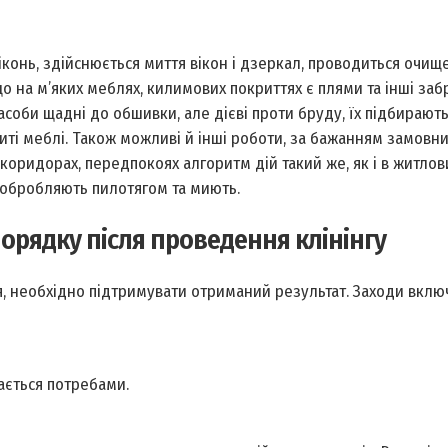
віконь, здійснюється миття вікон і дзеркал, проводиться очищ
що на м’яких меблях, килимових покриттях є плями та інші за
асоби щадні до обшивки, але дієві проти бруду, їх підбирають
ті меблі. Також можливі й інші роботи, за бажанням замовни
коридорах, передпокоях алгоритм дій такий же, як і в житлов
у обробляють пилотягом та миють.
орядку після проведення клінінгу
я, необхідно підтримувати отриманий результат. Заходи вклю
чається потребами.