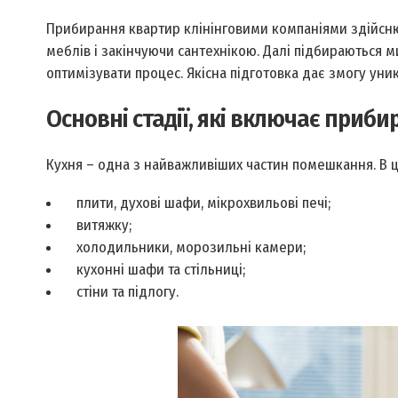
Прибирання квартир клінінговими компаніями здійсню
меблів і закінчуючи сантехнікою. Далі підбираються ми
оптимізувати процес. Якісна підготовка дає змогу уник
Основні стадії, які включає приб
Кухня – одна з найважливіших частин помешкання. В 
плити, духові шафи, мікрохвильові печі;
витяжку;
холодильники, морозильні камери;
кухонні шафи та стільниці;
стіни та підлогу.