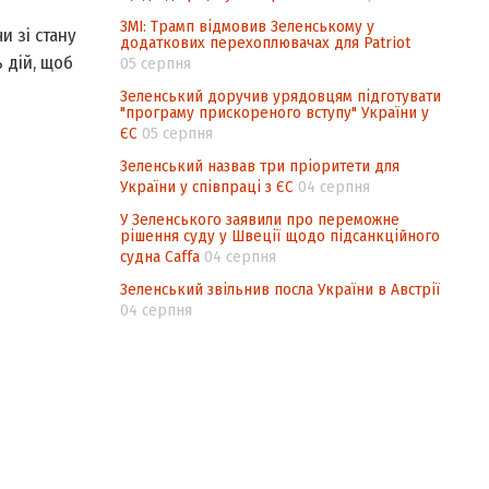
ЗМІ: Трамп відмовив Зеленському у
 зі стану
додаткових перехоплювачах для Patriot
 дій, щоб
05 серпня
Зеленський доручив урядовцям підготувати
"програму прискореного вступу" України у
ЄС
05 серпня
Зеленський назвав три пріоритети для
України у співпраці з ЄС
04 серпня
У Зеленського заявили про переможне
рішення суду у Швеції щодо підсанкційного
судна Caffa
04 серпня
Зеленський звільнив посла України в Австрії
04 серпня