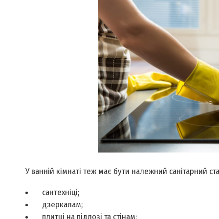
У ванній кімнаті теж має бути належний санітарний стан
сантехніці;
дзеркалам;
плитці на підлозі та стінам;