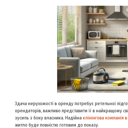
Здача нерухомості в оренду потребує ретельної підг
орендаторів, важливо представити її в найкращому сві
зусиль з боку власника. Надійна
клінінгова компанія в
житло буде повністю готовим до показу.