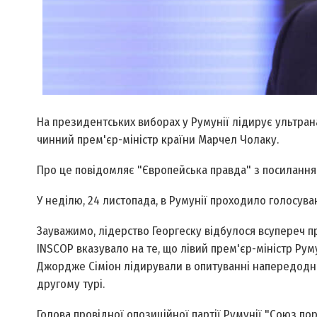
На президентських виборах у Румунії лідирує ультран
чинний прем'єр-міністр країни Марчел Чолаку.
Про це повідомляє "Європейська правда" з посиланням
У неділю, 24 листопада, в Румунії проходило голосува
Зауважимо, лідерство Георгеску відбулося всупереч 
INSCOP вказувало на те, що лівий прем'єр-міністр Рум
Джордже Сіміон лідирували в опитуванні напередодні 
другому турі.
Голова провідної опозиційної партії Румунії "Союз пор