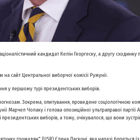
аціоналістичний кандидат Келін Георгеску, а другу сходинку 
 на сайт Центральної виборчої комісії Румунії.
ння у першому турі президентських виборів.
прогнозам. Зокрема, опитування, проведене соціологічною ко
унії Марчел Чолаку і голова опозиційної ультраправої партії 
президентських виборів, а тому, очікувалося, що вони зустрі
ятунку громадян" (USR) Єлена Ласконі, яка наразі бореться із