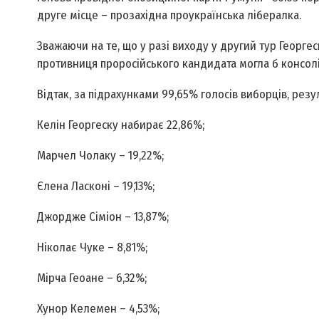
друге місце – прозахідна проукраїнська лібералка.
Зважаючи на те, що у разі виходу у другий тур Георге
противниця проросійського кандидата могла б консолід
Відтак, за підрахунками 99,65% голосів виборців, резу
Келін Георгеску набирає 22,86%;
Марчел Чолаку – 19,22%;
Єлена Ласконі – 19,13%;
Джордже Сіміон – 13,87%;
Ніколає Чуке – 8,81%;
Мірча Геоане – 6,32%;
Хунор Келемен – 4,53%;