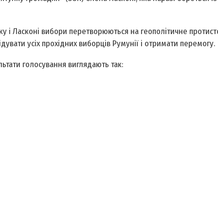
ску і Ласконі вибори перетворюються на геополітичне протист
увати усіх прохідних виборців Румунії і отримати перемогу.
льтати голосування виглядають так: