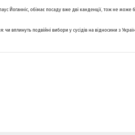
аус Йоганніс, обімає посаду вже дві канденції, тож не може 
 чи вплинуть подвійні вибори у сусідів на відносини з Украї