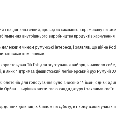
йний і націоналістичний, проводив кампанію, спрямовану на з
 збільшення внутрішнього виробництва продуктів харчування т
належним чином румунські інтереси, і заявляв, що війна Росії
військовими компаніями.
ористовував TikTok для згуртування виборців навколо себе,
, в яких підтримав фашистський легіонерський рух Румунії ХХ 
 бюлетенів для голосування було внесено 14 імен, однак оди
ік Орбан – вирішив зняти свою кандидатуру і закликав своїх
ордонних дільницях. Станом на суботу, в ньому взяли участь 