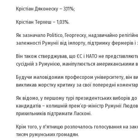
Крістіан Дяконеску – 3,11%;
Крістіан Терхеш – 1,03%.
Як зазначало Politico, Георгеску, надзвичайно релігі
залежності Румунії від імпорту, підтримку фермерів і
Він також стверджував, що ЄС і НАТО не представляють 
сусідній з Румунією, маніпулюється американськими 
Будучи маловідомим професором університету, він вик
викликав жорстку критику за свої попередні коментарі
Як відомо, у першому турі президентських виборів до
кандидатів – колишній прем’єр-міністр Румунії Людов
прихильників підтримати Ласконі.
Крім того, у п'ятницю розпочалось голосування на зак
тисяч румунських громадян.