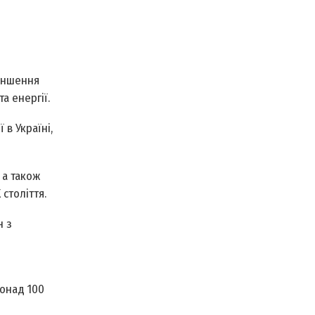
меншення
а енергії.
 в Україні,
 а також
століття.
н з
понад 100