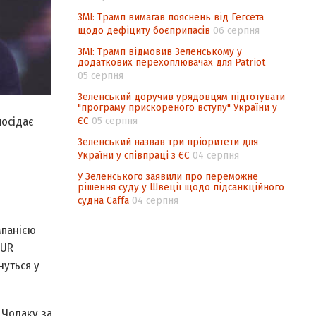
ЗМІ: Трамп вимагав пояснень від Гегсета
щодо дефіциту боєприпасів
06 серпня
ЗМІ: Трамп відмовив Зеленському у
додаткових перехоплювачах для Patriot
05 серпня
Зеленський доручив урядовцям підготувати
"програму прискореного вступу" України у
посідає
ЄС
05 серпня
Зеленський назвав три пріоритети для
України у співпраці з ЄС
04 серпня
У Зеленського заявили про переможне
рішення суду у Швеції щодо підсанкційного
судна Caffa
04 серпня
мпанією
AUR
нуться у
 Чолаку за