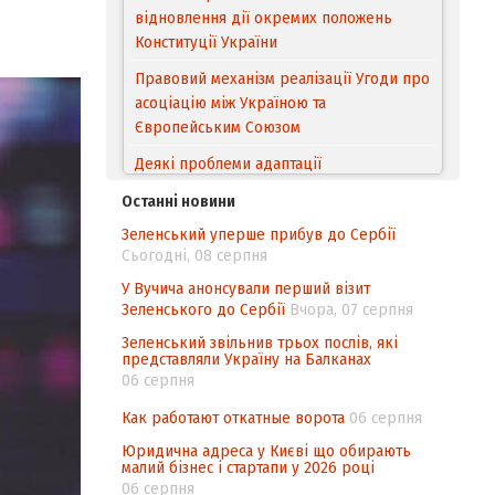
відновлення дії окремих положень
Конституції України
Правовий механізм реалізації Угоди про
асоціацію між Україною та
Європейським Cоюзом
Деякі проблеми адаптації
законодавства України щодо зазначення
Останні новини
походження товарів відповідно до
Зеленський уперше прибув до Сербії
Угоди про торговельні аспекти прав
Сьогодні, 08 серпня
інтелектуальної власності (TRIPS) у
контексті євроінтеграції
У Вучича анонсували перший візит
Зеленського до Сербії
Вчора, 07 серпня
Аналіз виборчого законодавства щодо
Зеленський звільнив трьох послів, які
невизначеності механізму повторного
представляли Україну на Балканах
підрахунку голосів виборців
06 серпня
Інформаційна безпека суспільства
Как работают откатные ворота
06 серпня
Юридична адреса у Києві що обирають
малий бізнес і стартапи у 2026 році
06 серпня