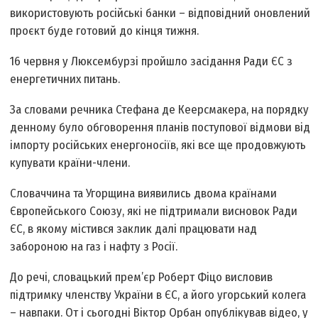
використовують російські банки – відповідний оновлений
проєкт буде готовий до кінця тижня.
16 червня у Люксембурзі пройшло засідання Ради ЄС з
енергетичних питань.
За словами речника Стефана де Кеерсмакера, на порядку
денному було обговорення планів поступової відмови від
імпорту російських енергоносіїв, які все ще продовжують
купувати країни-члени.
Словаччина та Угорщина виявились двома країнами
Європейського Союзу, які не підтримали висновок Ради
ЄС, в якому містився заклик далі працювати над
забороною на газ і нафту з Росії.
До речі, словацький прем’єр Роберт Фіцо висловив
підтримку членству України в ЄС, а його угорський колега
– навпаки. От і сьогодні Віктор Орбан опублікував відео, у