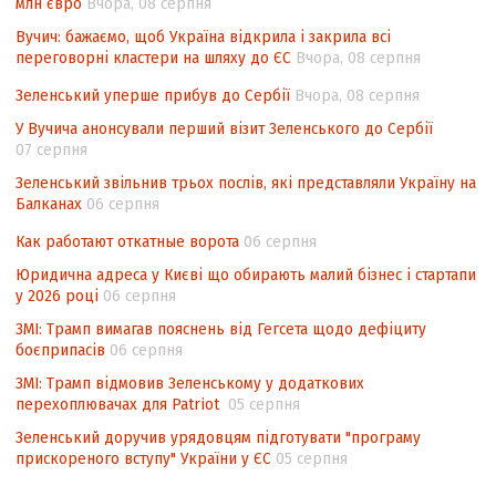
млн євро
Вчора, 08 серпня
Аналіз виборчого законодавства щодо
невизначеності механізму повторного
Вучич: бажаємо, щоб Україна відкрила і закрила всі
переговорні кластери на шляху до ЄС
підрахунку голосів виборців
Вчора, 08 серпня
Інформаційна безпека суспільства
Зеленський уперше прибув до Сербії
Вчора, 08 серпня
У Вучича анонсували перший візит Зеленського до Сербії
07 серпня
Зеленський звільнив трьох послів, які представляли Україну на
Балканах
06 серпня
Как работают откатные ворота
06 серпня
Юридична адреса у Києві що обирають малий бізнес і стартапи
у 2026 році
06 серпня
ЗМІ: Трамп вимагав пояснень від Гегсета щодо дефіциту
боєприпасів
06 серпня
ЗМІ: Трамп відмовив Зеленському у додаткових
перехоплювачах для Patriot
05 серпня
Зеленський доручив урядовцям підготувати "програму
прискореного вступу" України у ЄС
05 серпня