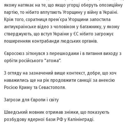
якому натякає на те, що якщо угорці оберуть опозиційну
партію, то нібито вплутають Угорщину у війну в Україні.
Крім того, соратниця прем’єра Угорщини запостила
антиукраїнське відео з чоловіком у багажнику, у якому
стверджують, що вступ України у ЄС нібито загрожує
поширенням контрабанди людських органів.
Євросоюз зіткнувся з перешкодами і в питання виходу з
орбіти російського "атома".
З огляду на зазначений вище контекст, добре, що хоч
наважились ще на рік продовжити санкції за анексію
Росією Криму та Севастополя.
Загрози для Європи і світу
Шведський мовник отримав знімки, що показують
розбудову ядерної бази РФ у Калінінграді.