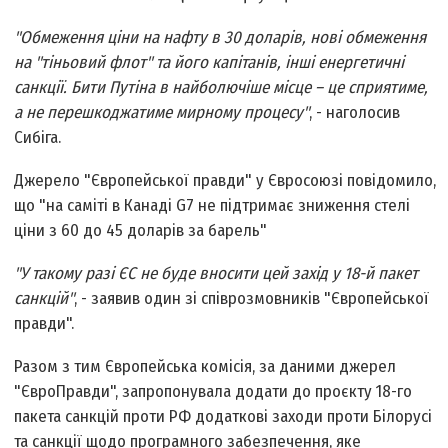
"Обмеження ціни на нафту в 30 доларів, нові обмеження
на "тіньовий флот" та його капітанів, інші енергетичні
санкції. Бити Путіна в найболючіше місце – це сприятиме,
а не перешкоджатиме мирному процесу"
, - наголосив
Сибіга.
Джерело "Європейської правди" у Євросоюзі повідомило,
що "на саміті в Канаді G7 не підтримає зниження стелі
ціни з 60 до 45 доларів за барель"
"У такому разі ЄС не буде вносити цей захід у 18-й пакет
санкцій"
, - заявив один зі співрозмовників "Європейської
правди".
Разом з тим Європейська комісія, за даними джерел
"ЄвроПравди", запропонувала додати до проєкту 18-го
пакета санкцій проти РФ додаткові заходи проти Білорусі
та санкції щодо програмного забезпечення, яке