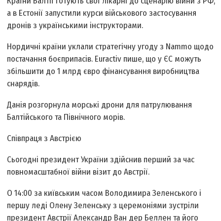
Країни Балтії готують свої лікарні до сценарію війни з РФ,
а в Естонії запустили курси військового застосування
дронів з українськими інструкторами.
Нордичні країни уклали стратегічну угоду з Nammo щодо
постачання боєприпасів. Euractiv пише, що у ЄС можуть
збільшити до 1 млрд євро фінансування виробництва
снарядів.
Данія розгорнула морські дрони для патрулювання
Балтійського та Північного морів.
Співпраця з Австрією
Сьогодні президент України здійснив перший за час
повномасштабної війни візит до Австрії.
О 14:00 за київським часом Володимира Зеленського і
першу леді Олену Зеленську з церемоніями зустріли
президент Австрії Александр Ван дер Беллен та його