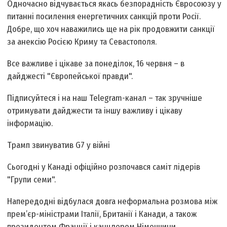
Одночасно відчувається якась безпорадність Євросоюзу у
питанні посилення енергетичних санкцій проти Росії.
Добре, що хоч наважились ще на рік продовжити санкції
за анексію Росією Криму та Севастополя.
Все важливе і цікаве за понеділок, 16 червня – в
дайджесті "Європейської правди".
Підписуйтеся і на наш Telegram-канал – так зручніше
отримувати дайджести та іншу важливу і цікаву
інформацію.
Трамп звинуватив G7 у війні
Сьогодні у Канаді офіційно розпочався саміт лідерів
"Групи семи".
Напередодні відбулася довга неформальна розмова між
прем’єр-міністрами Італії, Британії і Канади, а також
президентом Франції і канцлером Німеччини.