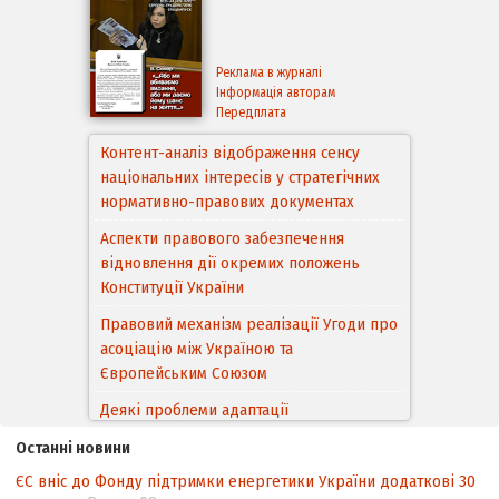
Реклама в журналі
Інформація авторам
Передплата
Контент-аналіз відображення сенсу
національних інтересів у стратегічних
Аспекти правового забезпечення
нормативно-правових документах
відновлення дії окремих положень
Конституції України
Правовий механізм реалізації Угоди про
асоціацію між Україною та
Європейським Cоюзом
Деякі проблеми адаптації
законодавства України щодо зазначення
походження товарів відповідно до
Угоди про торговельні аспекти прав
інтелектуальної власності (TRIPS) у
Останні новини
контексті євроінтеграції
ЄС вніс до Фонду підтримки енергетики України додаткові 30