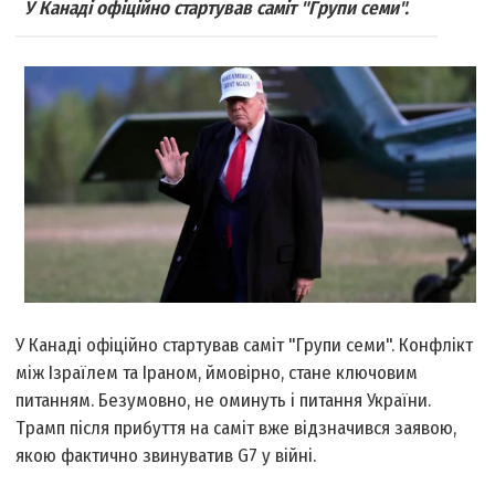
У Канаді офіційно стартував саміт "Групи семи".
У Канаді офіційно стартував саміт "Групи семи". Конфлікт
між Ізраїлем та Іраном, ймовірно, стане ключовим
питанням. Безумовно, не оминуть і питання України.
Трамп після прибуття на саміт вже відзначився заявою,
якою фактично звинуватив G7 у війні.