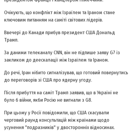
Очікують, що конфлікт між Ізраїлем та Іраном стане
ключовим питанням на саміті світових лідерів.
Ввечері до Канади прибув президент США Дональд
Трамп.
За даними телеканалу CNN, він не підпише заяву G7 із
закликом до деескалації між Ізраїлем та Іраном.
До речі, Іран нібито сигналізував, що готовий повернутись
до переговорів зі США про ядерну угоду.
Після прибуття на саміт Трамп заявив, що в Україні не
було б війни, якби Росію не вигнали з G8.
При цьому у Росії повідомили, що США скасували
черговий раунд консультацій між країнами щодо
усунення "подразників" у двосторонніх відносинах.