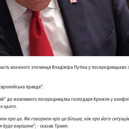
сть воєнного злочинця Владіміра Путіна у посередницьких 
Європейська правда".
ий" до можливого посередництва господаря Кремля у конфлі
о цього.
ли про це. Ми говорили про це більше, ніж про його ситуацію
ня буде вирішене"
, - сказав Трамп.