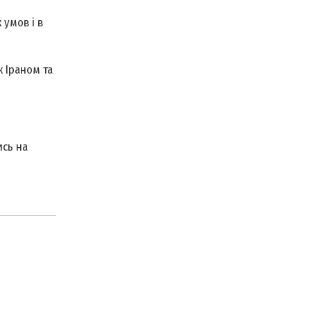
 умов і в
 Іраном та
ись на