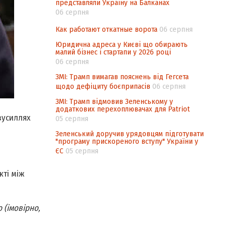
представляли Україну на Балканах
06 серпня
Как работают откатные ворота
06 серпня
Юридична адреса у Києві що обирають
малий бізнес і стартапи у 2026 році
06 серпня
ЗМІ: Трамп вимагав пояснень від Гегсета
щодо дефіциту боєприпасів
06 серпня
ЗМІ: Трамп відмовив Зеленському у
додаткових перехоплювачах для Patriot
зусиллях
05 серпня
Зеленський доручив урядовцям підготувати
"програму прискореного вступу" України у
ЄС
05 серпня
кті між
 (імовірно,