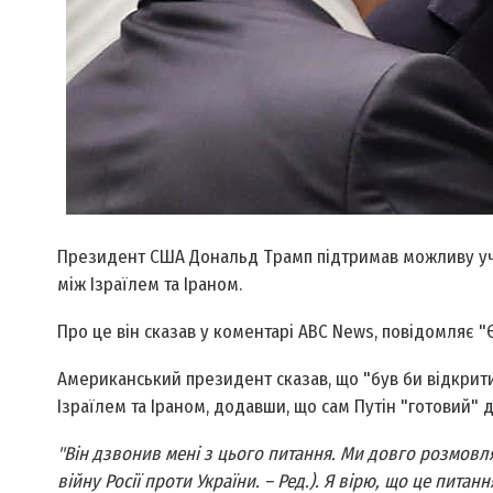
Президент США Дональд Трамп підтримав можливу уча
між Ізраїлем та Іраном.
Про це він сказав у коментарі ABC News, повідомляє "
Американський президент сказав, що "був би відкрит
Ізраїлем та Іраном, додавши, що сам Путін "готовий" д
"Він дзвонив мені з цього питання. Ми довго розмовля
війну Росії проти України. – Ред.). Я вірю, що це питан