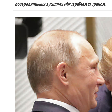
посередницьких зусиллях між Ізраїлем та Іраном.