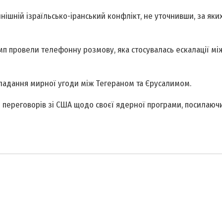
шній ізраїльсько-іранський конфлікт, не уточнивши, за яких
мп провели телефонну розмову, яка стосувалась ескалації між
кладання мирної угоди між Тегераном та Єрусалимом.
 переговорів зі США щодо своєї ядерної програми, посилаюч