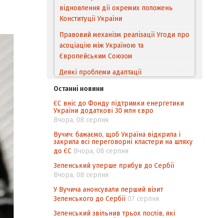
відновлення дії окремих положень
Конституції України
Правовий механізм реалізації Угоди про
асоціацію між Україною та
Європейським Cоюзом
Деякі проблеми адаптації
законодавства України щодо зазначення
Останні новини
походження товарів відповідно до
ЄС вніс до Фонду підтримки енергетики
Угоди про торговельні аспекти прав
України додаткові 30 млн євро
інтелектуальної власності (TRIPS) у
Вчора, 08 серпня
контексті євроінтеграції
Вучич: бажаємо, щоб Україна відкрила і
закрила всі переговорні кластери на шляху
Аналіз виборчого законодавства щодо
до ЄС
Вчора, 08 серпня
невизначеності механізму повторного
підрахунку голосів виборців
Зеленський уперше прибув до Сербії
Вчора, 08 серпня
Інформаційна безпека суспільства
У Вучича анонсували перший візит
Зеленського до Сербії
07 серпня
Зеленський звільнив трьох послів, які