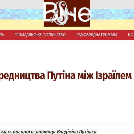
ДА
ГРОМАДЯНСЬКЕ СУСПІЛЬСТВО
САМОВРЯДНА ГРОМАДА
НА
редництва Путіна між Ізраїлем 
асть воєнного злочинця Владіміра Путіна у