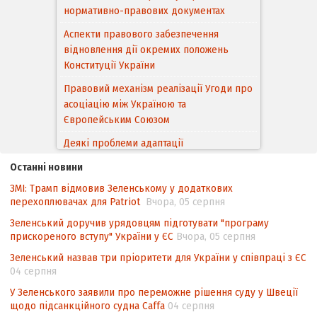
нормативно-правових документах
Аспекти правового забезпечення
відновлення дії окремих положень
Конституції України
Правовий механізм реалізації Угоди про
асоціацію між Україною та
Європейським Cоюзом
Деякі проблеми адаптації
законодавства України щодо зазначення
Останні новини
походження товарів відповідно до
ЗМІ: Трамп відмовив Зеленському у додаткових
Угоди про торговельні аспекти прав
перехоплювачах для Patriot
Вчора, 05 серпня
інтелектуальної власності (TRIPS) у
контексті євроінтеграції
Зеленський доручив урядовцям підготувати "програму
прискореного вступу" України у ЄС
Вчора, 05 серпня
Аналіз виборчого законодавства щодо
Зеленський назвав три пріоритети для України у співпраці з ЄС
невизначеності механізму повторного
04 серпня
підрахунку голосів виборців
У Зеленського заявили про переможне рішення суду у Швеції
Інформаційна безпека суспільства
щодо підсанкційного судна Caffa
04 серпня