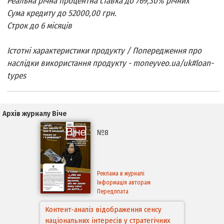
Реальна річна процентна ставка до 769,30% річних
Сума кредиту до 52000,00 грн.
Строк до 6 місяців
Істотні характеристики продукту / Попередження про
наслідки використання продукту - moneyveo.ua/uk#loan-
types
Архів журналу Віче
№8
Реклама в журналі
Інформація авторам
Передплата
Контент-аналіз відображення сенсу
національних інтересів у стратегічних