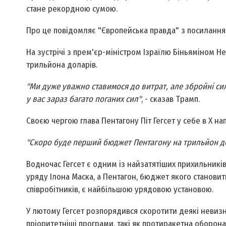
стане рекордною сумою.
Про це повідомляє "Європейська правда" з посилання
На зустрічі з прем'єр-міністром Ізраїлю Біньяміном Н
трильйона доларів.
"Ми дуже уважно ставимося до витрат, але збройні сил
у вас зараз багато поганих сил"
, - сказав Трамп.
Своєю чергою глава Пентагону Піт Гегсет у себе в X на
"Скоро буде перший бюджет Пентагону на трильйон д
Водночас Гегсет є одним із найзатятіших прихильникі
уряду Ілона Маска, а Пентагон, бюджет якого становить
співробітників, є найбільшою урядовою установою.
У лютому Гегсет розпорядився скоротити деякі невизна
пріоритетніші програми, такі як протиракетна оборона