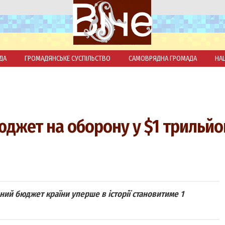
ДА
ГРОМАДЯНСЬКЕ СУСПІЛЬСТВО
САМОВРЯДНА ГРОМАДА
НА
юджет на оборону у $1 трильйо
ий бюджет країни уперше в історії становитиме 1