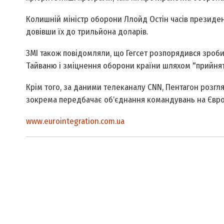
Колишній міністр оборони Ллойд Остін часів президе
довівши їх до трильйона доларів.
ЗМІ також повідомляли, що Гегсет розпорядився зроб
Тайваню і зміцнення оборони країни шляхом "прийняття
Крім того, за даними телеканалу CNN, Пентагон розгл
зокрема передбачає обʼєднання командувань на Європ
www.eurointegration.com.ua