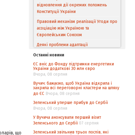
відновлення дії окремих положень
Конституції України
Правовий механізм реалізації Угоди про
асоціацію між Україною та
Європейським Cоюзом
Деякі проблеми адаптації
законодавства України щодо зазначення
Останні новини
походження товарів відповідно до
ЄС вніс до Фонду підтримки енергетики
Угоди про торговельні аспекти прав
України додаткові 30 млн євро
інтелектуальної власності (TRIPS) у
Вчора, 08 серпня
контексті євроінтеграції
Вучич: бажаємо, щоб Україна відкрила і
закрила всі переговорні кластери на шляху
Аналіз виборчого законодавства щодо
до ЄС
Вчора, 08 серпня
невизначеності механізму повторного
підрахунку голосів виборців
Зеленський уперше прибув до Сербії
Вчора, 08 серпня
Інформаційна безпека суспільства
У Вучича анонсували перший візит
Зеленського до Сербії
07 серпня
Зеленський звільнив трьох послів, які
ларів, що