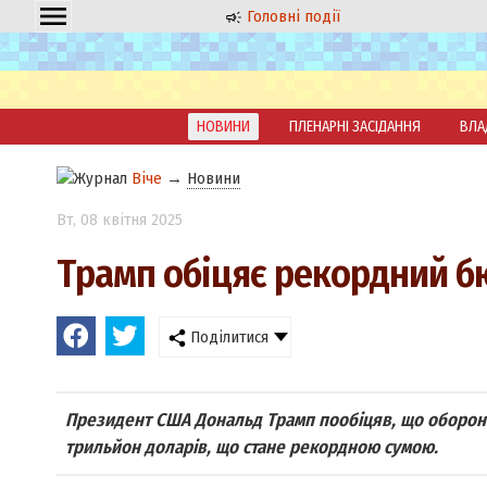
Головні події
НОВИНИ
ПЛЕНАРНІ ЗАСІДАННЯ
ВЛА
Віче
→
Новини
Вт
, 08 квітня 2025
Трамп обіцяє рекордний б
Поділитися
Президент США Дональд Трамп пообіцяв, що оборонн
трильйон доларів, що стане рекордною сумою.