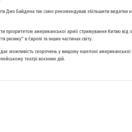
нта Джо Байдена так само рекомендував збільшити видатки н
ити пріоритетом американської армії стримування Китаю від 
 ризику" в Європі та інших частинах світу.
ядає можливість скорочень у вищому ешелоні американської 
ейському театрі воєнних дій.