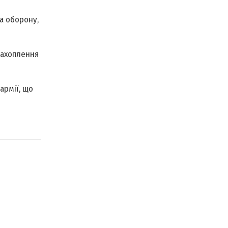
а оборону,
захоплення
армії, що