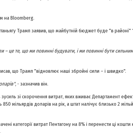
м на Bloomberg.
етаньягу Трамп заявив, що майбутній бюджет буде "в районі" 
и – це те, що ми повинні будувати, і ми повинні бути сильни
писав, що Трамп "відновлює наші збройні сили – і швидко".
оларів"
, - зазначив він.
в зусиль зі скорочення витрат, яких вживає Департамент ефек
 850 мільярдів доларів на рік, а штат налічує близько 2 міль
чені категорії витрат Пентагону на 8% і перенести ці кошти 
.