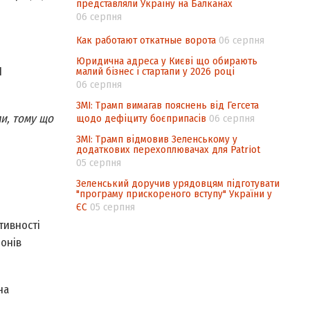
представляли Україну на Балканах
06 серпня
Как работают откатные ворота
06 серпня
Юридична адреса у Києві що обирають
1
малий бізнес і стартапи у 2026 році
06 серпня
ЗМІ: Трамп вимагав пояснень від Гегсета
ми, тому що
щодо дефіциту боєприпасів
06 серпня
ЗМІ: Трамп відмовив Зеленському у
додаткових перехоплювачах для Patriot
05 серпня
Зеленський доручив урядовцям підготувати
"програму прискореного вступу" України у
ЄС
05 серпня
тивності
йонів
на