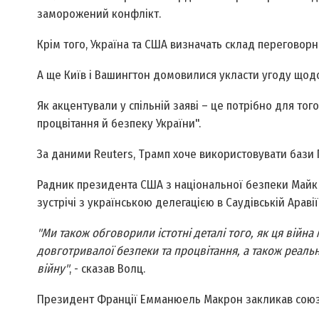
заморожений конфлікт.
Крім того, Україна та США визначать склад переговор
А ще Київ і Вашингтон домовилися укласти угоду щодо
Як акцентували у спільній заяві – це потрібно для то
процвітання й безпеку України".
За даними Reuters, Трамп хоче використовувати бази 
Радник президента США з національної безпеки Майк 
зустрічі з українською делегацією в Саудівській Аравії
"Ми також обговорили істотні деталі того, як ця війна 
довготривалої безпеки та процвітання, а також реаль
війну"
, - сказав Волц.
Президент Франції Емманюель Макрон закликав союзни