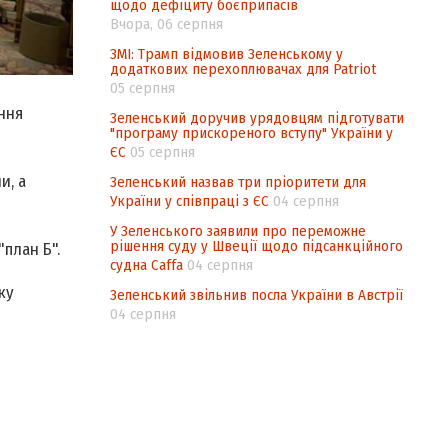
щодо дефіциту боєприпасів
Вчора, 06 серпня
ЗМІ: Трамп відмовив Зеленському у
додаткових перехоплювачах для Patriot
05 серпня
ння
Зеленський доручив урядовцям підготувати
"програму прискореного вступу" України у
ЄС
05 серпня
и, а
Зеленський назвав три пріоритети для
України у співпраці з ЄС
04 серпня
У Зеленського заявили про переможне
рішення суду у Швеції щодо підсанкційного
план Б".
судна Caffa
04 серпня
ку
Зеленський звільнив посла України в Австрії
04 серпня