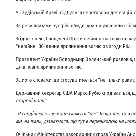
У Саудівській Аравії відбулися переговори делегацій У
За результатами зустрічі обидві країни ухвалили спіль
Згідно з нею, Сполучені Штати негайно скасовують пау
"негайне" 30-денне припинення вогню за згоди РФ.
Президент України Володимир Зеленський розповів, щ
днів повне припинення вогню.
За його словами, це стосуватиметься "не тільки ракет, 
Державний секретар США Марко Рубіо сподівається, що
стороні поля"
.
"Я сподіваюся, що вони скажуть "так". Якщо так, то я 
ми, на жаль, дізнаємося, що тут є перешкодою на шлях
Очільник Міністерства закордонних справ України Анд