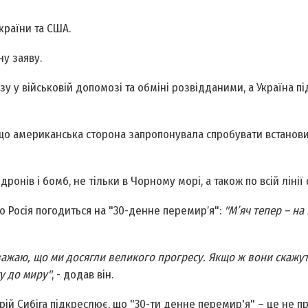
країни та США.
ну заяву.
зу у військовій допомозі та обміні розвідданими, а Україна п
о американська сторона запропонувала спробувати встанови
дронів і бомб, не тільки в Чорному морі, а також по всій лінії
 Росія погодиться на "30-денне перемирʼя":
"Мʼяч тепер – на 
вважаю, що ми досягли великого прогресу. Якщо ж вони скажуть
у до миру"
, - додав він.
рій Сибіга підкреслює, що "30-ти денне перемир'я" – це не п