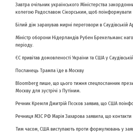
Завтра очільник українського Міністерства закордонни
колегою Радославом Сікорським, щоб поінформувати 
Білий дім зарахував мирні переговори в Саудівській Ар
Міністр оборони Нідерландів Рубен Брекельманс нагол
періоду.
ЄС привітав домовленості України та США у Саудівській
Посланець Трампа їде в Москву
Bloomberg пише, що цього тижня спецпосланник прези
Москву для зустрічі з Путіним.
Речник Кремля Дмитрій Пєсков заявив, що США поінф
Речниця МЗС РФ Марія Захарова заявила, що контакти Ро
Тим часом, США виступають проти формулювань у заява