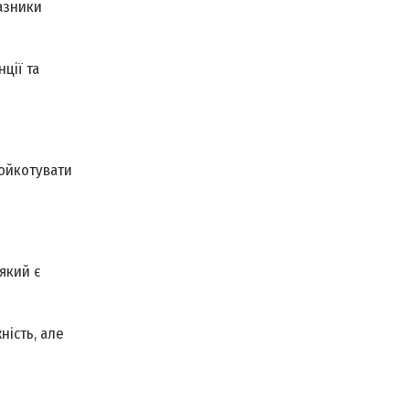
казники
ції та
бойкотувати
який є
ність, але