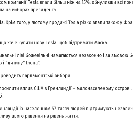
ком компанії Tesla впали більш ніж на 15%, обнуливши всі по
па на виборах президента.
a. Крім того, у лютому продажі Tesla різко впали також у Фран
о хоче купити нову Tesla, щоб підтримати Маска.
дикальні ліві божевільні намагаються незаконно і за змовою 
 і "дитину" Ілона".
 проводить парламентські вибори.
посилити вплив США в Гренландії – малонаселеному острові, 
і.
ренландії із населенням 57 тисяч людей підтримують незалеж
ливу цього рішення на рівень життя.