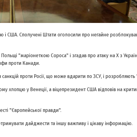
ною і США. Сполучені Штати оголосили про негайне розблокува
ольщі "маріонеткою Сороса" і згадав про атаку на X з Україн
ифи проти Канади.
анкцій проти Росії, що може вдарити по ЗСУ, і розробляють "
му хлопцю у Венеції, а віцепрезидент США відповів на крити
жесті "Європейської правди".
отримувати дайджести та іншу важливу і цікаву інформацію.