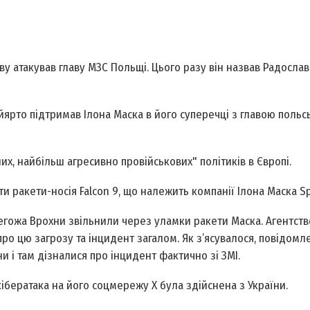
у атакував главу МЗС Польщі. Цього разу він назвав Радослав
йярто підтримав Ілона Маска в його суперечці з главою польс
их, найбільш агресивно провійськових" політиків в Європі.
ракети-носія Falcon 9, що належить компанії Ілона Маска Sp
гожа Врохни звільнили через уламки ракети Маска. Агентств
о цю загрозу та інцидент загалом. Як з’ясувалося, повідомл
 і там дізналися про інцидент фактично зі ЗМІ.
ібератака на його соцмережу Х була здійснена з України.