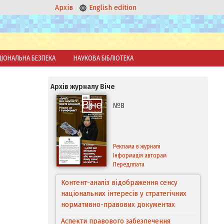
Архів
English edition
ЦІОНАЛЬНА БЕЗПЕКА
НАУКОВА БІБЛІОТЕКА
Архів журналу Віче
№8
Реклама в журналі
Інформація авторам
Передплата
Контент-аналіз відображення сенсу
національних інтересів у стратегічних
Аспекти правового забезпечення
нормативно-правових документах
відновлення дії окремих положень
Конституції України