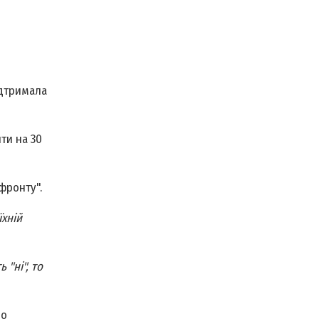
ідтримала
ти на 30
 фронту".
їхній
 "ні", то
ро