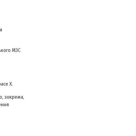
а
ького МЗС
ace X.
о, зокрема,
ення