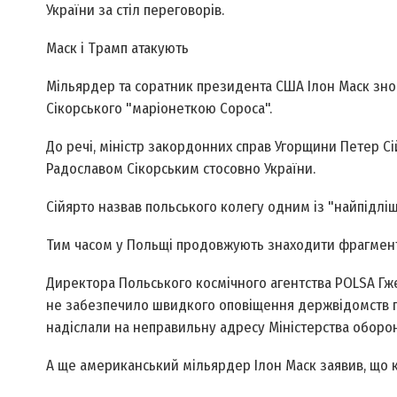
України за стіл переговорів.
Маск і Трамп атакують
Мільярдер та соратник президента США Ілон Маск знов
Сікорського "маріонеткою Сороса".
До речі, міністр закордонних справ Угорщини Петер Сі
Радославом Сікорським стосовно України.
Сійярто назвав польського колегу одним із "найпідліш
Тим часом у Польщі продовжують знаходити фрагменти 
Директора Польського космічного агентства POLSA Гже
не забезпечило швидкого оповіщення держвідомств пр
надіслали на неправильну адресу Міністерства оборони
А ще американський мільярдер Ілон Маск заявив, що к