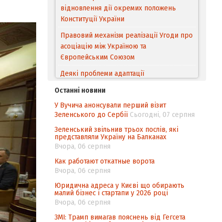
Правовий механізм реалізації Угоди про
асоціацію між Україною та
Європейським Cоюзом
Деякі проблеми адаптації
законодавства України щодо зазначення
походження товарів відповідно до
Угоди про торговельні аспекти прав
інтелектуальної власності (TRIPS) у
Останні новини
контексті євроінтеграції
У Вучича анонсували перший візит
Зеленського до Сербії
Сьогодні, 07 серпня
Аналіз виборчого законодавства щодо
невизначеності механізму повторного
Зеленський звільнив трьох послів, які
представляли Україну на Балканах
підрахунку голосів виборців
Вчора, 06 серпня
Інформаційна безпека суспільства
Как работают откатные ворота
Вчора, 06 серпня
Юридична адреса у Києві що обирають
малий бізнес і стартапи у 2026 році
Вчора, 06 серпня
ЗМІ: Трамп вимагав пояснень від Гегсета