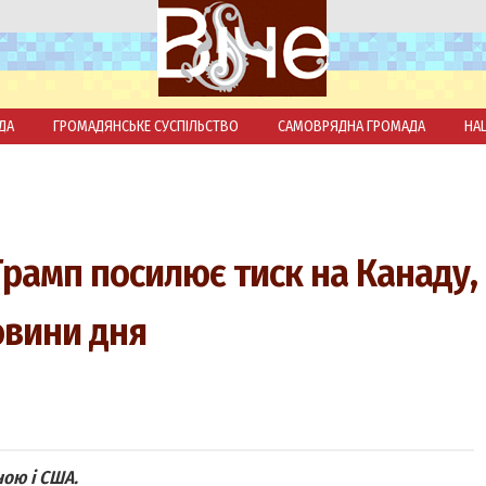
ДА
ГРОМАДЯНСЬКЕ СУСПІЛЬСТВО
САМОВРЯДНА ГРОМАДА
НА
Трамп посилює тиск на Канаду,
овини дня
ною і США.