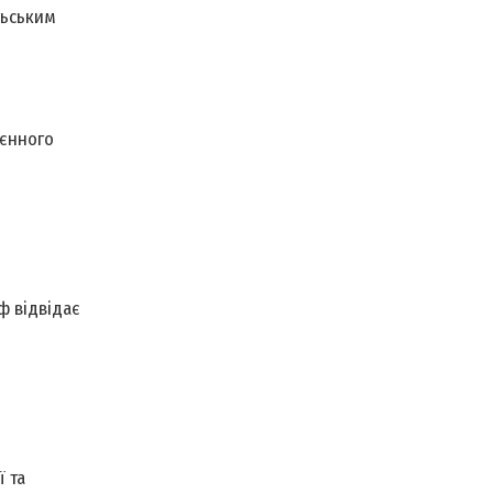
льським
оєнного
ф відвідає
 та