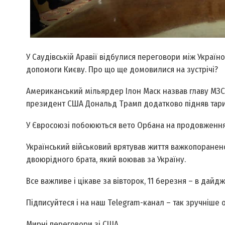
У Саудівській Аравії відбулися переговори між Украї
допомоги Києву. Про що ще домовилися на зустрічі?
Американський мільярдер Ілон Маск назвав главу МЗС П
президент США Дональд Трамп додатково підняв тар
У Євросоюзі побоюються вето Орбана на продовження с
Український військовий врятував життя важкопоранено
двоюрідного брата, який воював за Україну.
Все важливе і цікаве за вівторок, 11 березня – в дайд
Підписуйтеся і на наш Telegram-канал – так зручніше 
Мирні переговори зі США