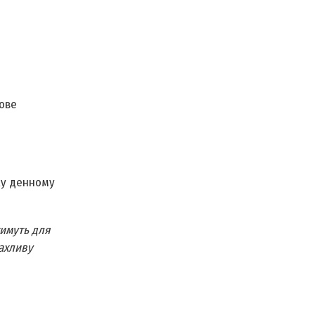
кове
ку денному
тимуть для
жахливу