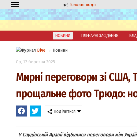
Головні події
НОВИНИ
ПЛЕНАРНІ ЗАСІДАННЯ
ВЛА
Віче
→
Новини
Ср
, 12 березня 2025
Мирні переговори зі США, 
прощальне фото Трюдо: н
Поділитися
У Саудівській Аравії відбулися переговори між Украї