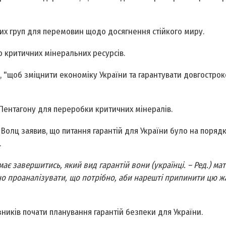
них груп для перемовин щодо досягнення стійкого миру.
 критичних мінеральних ресурсів.
го, "щоб зміцнити економіку України та гарантувати довгостро
Пентагону для переробки критичних мінералів.
Волц заявив, що питання гарантій для України було на поряд
.
має завершитись, який вид гарантій вони (українці. – Ред.) ма
но проаналізувати, що потрібно, аби нарешті припинити цю 
ків почати планування гарантій безпеки для України.