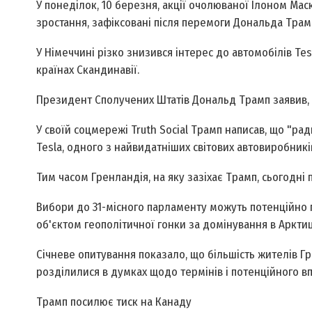
У понеділок, 10 березня, акції очолюваної Ілоном Мас
зростання, зафіксовані після перемоги Дональда Трам
У Німеччині різко знизився інтерес до автомобілів Tesl
країнах Скандинавії.
Президент Сполучених Штатів Дональд Трамп заявив, щ
У своїй соцмережі Truth Social Трамп написав, що "ра
Tesla, одного з найвидатніших світових автовиробників
Тим часом Гренландія, на яку зазіхає Трамп, сьогодні
Вибори до 31-місного парламенту можуть потенційно 
об'єктом геополітичної гонки за домінування в Арктиц
Січневе опитування показало, що більшість жителів Г
розділилися в думках щодо термінів і потенційного вп
Трамп посилює тиск на Канаду