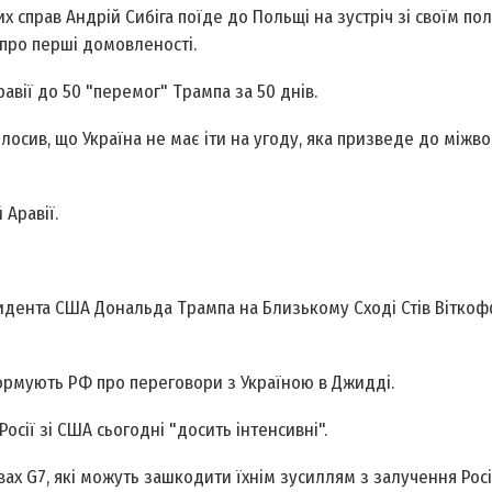
х справ Андрій Сибіга поїде до Польщі на зустріч зі своїм по
про перші домовленості.
авії до 50 "перемог" Трампа за 50 днів.
осив, що Україна не має іти на угоду, яка призведе до міжв
 Аравії.
дента США Дональда Трампа на Близькому Сході Стів Віткоф
ормують РФ про переговори з Україною в Джидді.
сії зі США сьогодні "досить інтенсивні".
х G7, які можуть зашкодити їхнім зусиллям з залучення Росії