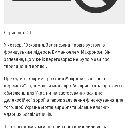
Скриншот: ОП
У четвер, 10 жовтня, Зеленський провів зустріч із
французьким лідером Емманюелем Макроном. Він
запевнив, що у їхніх переговорах не було мови про
"припинення вогню".
Президент зокрема розкрив Макрону свій "план
перемоги", піднімав питання про боєприпаси та про зняття
обмежень для України на застосування західної
далекобійної зброї, а також залучення фінансування для
того, щоб Україна могла виробляти більше власних
ударних безпілотників.
Також окрему увагу лідери країн приділили увага