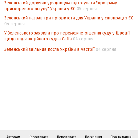
Зеленський доручив урядовцям підготувати "програму
прискореного вступу" України у ЄС
05 серпня
Зеленський назвав три пріоритети для України у співпраці з ЄС
04 серпня
У Зеленського заявили про переможне рішення суду у Швеції
щодо підсанкційного судна Caffa
04 серпня
Зеленський звільнив посла України в Австрії
04 серпня
Авторам
Координати
Передплата
Посилання
Про видання