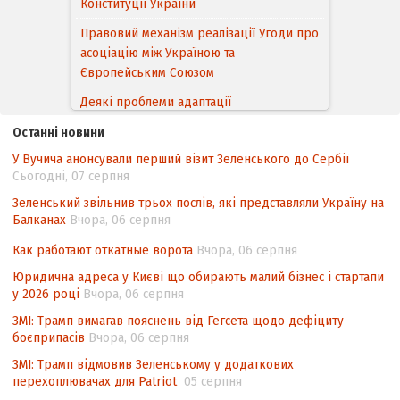
Конституції України
Правовий механізм реалізації Угоди про
асоціацію між Україною та
Європейським Cоюзом
Деякі проблеми адаптації
законодавства України щодо зазначення
Останні новини
походження товарів відповідно до
У Вучича анонсували перший візит Зеленського до Сербії
Угоди про торговельні аспекти прав
Сьогодні, 07 серпня
інтелектуальної власності (TRIPS) у
контексті євроінтеграції
Зеленський звільнив трьох послів, які представляли Україну на
Балканах
Вчора, 06 серпня
Аналіз виборчого законодавства щодо
невизначеності механізму повторного
Как работают откатные ворота
Вчора, 06 серпня
підрахунку голосів виборців
Юридична адреса у Києві що обирають малий бізнес і стартапи
у 2026 році
Вчора, 06 серпня
Інформаційна безпека суспільства
ЗМІ: Трамп вимагав пояснень від Гегсета щодо дефіциту
боєприпасів
Вчора, 06 серпня
ЗМІ: Трамп відмовив Зеленському у додаткових
перехоплювачах для Patriot
05 серпня