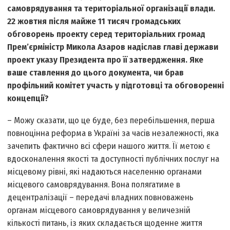
самоврядування та територіальної організації влади.
22 жовтня після майже 11 тисяч громадських
обговорень проекту серед територіальних громад
Прем’єр­міністр Микола Азаров надіслав главі держави
проект указу Президента про її затвердження. Яке
ваше ставлення до цього документа, чи брав
профільний комітет участь у підготовці та обговоренні
концепції?
– Можу сказати, що це буде, без перебільшення, перша
повноцінна реформа в Україні за часів незалежності, яка
зачепить фактично всі сфери нашого життя. Її метою є
вдосконалення якості та доступності публічних послуг на
місцевому рівні, які надаються населенню органами
місцевого самоврядування. Вона полягатиме в
децентралізації – передачі владних повноважень
органам місцевого самоврядування у величезній
кількості питань, із яких складається щоденне життя