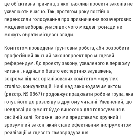
це об’єктивна причина, з якої важливі проекти законів не
ухвалюють вчасно. Так, протягом року постійно
переносили голосування про призначення позачергових
місцевих виборів, унаслідок чого місцеві громади не
можуть обрати місцевої влади.
Комітетом проведена ґрунтовна робота, аби розробити
професійний якісний законопроект про місцевий
референдум. До проекту закону, ухваленого в першому
читанні, надійшло багато експертних зауважень,
зокрема під час організованих комітетом «круглих
столів», консультацій. Нині над законодавчим актом
(реєстр. № 0867) продовжує працювати робоча група, яка
готує його до розгляду в другому читанні. Упевнений, що
нев­довзі документ буде винесено для голосування в
сесійній залі. Головне, що ми представимо зручний і
зрозумілий закон, який стане ефективним інструментом
реалізації місцевого самоврядування.