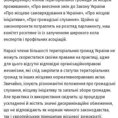
проживання», «Про внесення змін до Закону України
«Про місцеве самоврядування в України», «Про місцеві
ініціативи», «Про громадські слухання». Щойно ці
законопроекти потраплять на розгляд парламенту, наш
комітет розгляне їх із залученням широкого кола
експертів і профільних асоціацій.
Наразі члени більшості територіальних громад України не
можуть скористатися своїми правами на практиці, адже
для цього відсутні відповідні організаційно­правові
механізми, які слід закріпити в статутах територіальних
громад та інших місцевих нормативно­правових актах.
Звичайно, існують різноманітні положення про громадські
слухання, місцеву ініціативу та загальні збори громадян.
Але практика їх використання свідчить: ці процедури
ускладнені й містять значні дискримінаційні обмеження,
що не відповідають як нормам чинного законодавства,
так і європейським принципам місцевої демократії.