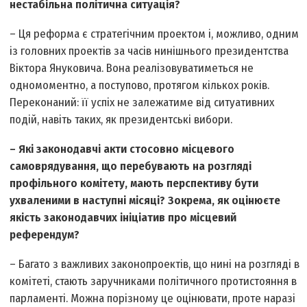
нестабільна політична ситуація?
– Ця реформа є стратегічним проектом і, можливо, одним
із головних проектів за часів нинішнього президентства
Віктора Януковича. Вона реалізовуватиметься не
одномоментно, а поступово, протягом кількох років.
Переконаний: її успіх не залежатиме від ситуативних
подій, навіть таких, як президентські вибори.
– Які законодавчі акти стосовно місцевого
самоврядування, що перебувають на розгляді
профільного комітету, мають перспективу бути
ухваленими в наступні місяці? Зокрема, як оцінюєте
якість законодавчих ініціатив про місцевий
референдум?
– Багато з важливих законопроектів, що нині на розгляді в
комітеті, стають заручниками політичного протистояння в
парламенті. Можна по­різному це оцінювати, проте наразі