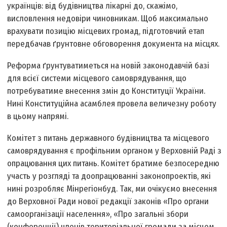
українців: від будівництва лікарні до, скажімо,
висловлення недовіри чиновникам. Щоб максимально
врахувати позицію місцевих громад, підготовчий етап
передбачав ґрунтовне обговорення документа на місцях.
Реформа ґрунтуватиметься на новій законодавчій базі
для всієї системи місцевого самоврядування, що
потребуватиме внесення змін до Конституції України.
Нині Конституційна асамблея провела величезну роботу
в цьому напрямі.
Комітет з питань державного будівництва та місцевого
самоврядування є профільним органом у Верховній Раді з
опрацювання цих питань. Комітет братиме безпосередню
участь у розгляді та доопрацюванні законопроектів, які
нині розробляє Мінрегіонбуд. Так, ми очікуємо внесення
до Верховної Ради нової редакції законів «Про органи
самоорганізації населення», «Про загальні збори
(конференції) членів територіальної громади за місцем