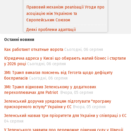
Правовий механізм реалізації Угоди про
асоціацію між Україною та
Європейським Cоюзом
Деякі проблеми адаптації
законодавства України щодо зазначення
Останні новини
походження товарів відповідно до
Угоди про торговельні аспекти прав
Как работают откатные ворота
Сьогодні, 06 серпня
інтелектуальної власності (TRIPS) у
Юридична адреса у Києві що обирають малий бізнес і стартапи
контексті євроінтеграції
у 2026 році
Сьогодні, 06 серпня
Аналіз виборчого законодавства щодо
ЗМІ: Трамп вимагав пояснень від Гегсета щодо дефіциту
невизначеності механізму повторного
боєприпасів
Сьогодні, 06 серпня
підрахунку голосів виборців
ЗМІ: Трамп відмовив Зеленському у додаткових
перехоплювачах для Patriot
Вчора, 05 серпня
Інформаційна безпека суспільства
Зеленський доручив урядовцям підготувати "програму
прискореного вступу" України у ЄС
Вчора, 05 серпня
Зеленський назвав три пріоритети для України у співпраці з ЄС
04 серпня
У Зеленського заявили про переможне рішення суду у Швеції