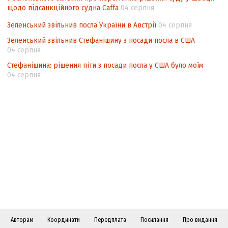
щодо підсанкційного судна Caffa
04 серпня
Зеленський звільнив посла України в Австрії
04 серпня
Зеленський звільнив Стефанішину з посади посла в США
04 серпня
Стефанішина: рішення піти з посади посла у США було моїм
04 серпня
Авторам
Координати
Передплата
Посилання
Про видання