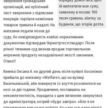
порядку домогтися, щоб
звернення громадських
їй виплатили всю суму,
організацій, ані публічний
заявлену в позові: 100
лист-звернення з підписами
тисяч гривень збитку за
покупців: торгівля неякісним
будинок, що згорів дотла.
товаром тривала й надалі. На
магазини подали позов до
суду, бо невідповідність ковбас нормативним
документам підтвердив Укрметртестстандарт. Після
річної тяганини суд визнав продаж торговельною
мережею продукту незадовільної якості законним.
Отакої!
Киянка Оксана А. на другий день після купівлі босоніжок
прийшла до магазину «Welfare», що на вулиці
Васильківській, аби повернути їх: взуття розсипалося на
нозі за дві години. Продавчиня, пославшись на
некомпетентність, порадила з цим питанням звернутися
до адміністратора, котрий «буде завтра». «Але я не
рекомендую вам цього робити, бо у вас усе одно нічого