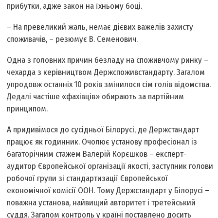
прибутки, адже закон на їхньому боці.
– На превеликий жаль, немає дієвих важелів захисту
споживачів, – резюмує В. Семенович.
Одна з головних причин безладу на споживчому ринку –
чехарда з керівництвом Держспоживстандарту. Загалом
упродовж останніх 10 років змінилося сім голів відомства.
Дедалі частіше «фахівців» обирають за партійним
принципом.
А придивімося до сусідньої Білорусі, де Держстандарт
працює як годинник. Очолює установу професіонал із
багаторічним стажем Валерій Корєшков – експерт-
аудитор Європейської організації якості, заступник голови
робочої групи зі стандартизації Європейської
економічної комісії ООН. Тому Держстандарт у Білорусі –
поважна установа, найвищий авторитет і третейський
суддя. Загалом контроль у країні поставлено досить