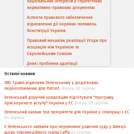
національних інтересів у стратегічних
нормативно-правових документах
Аспекти правового забезпечення
відновлення дії окремих положень
Конституції України
Правовий механізм реалізації Угоди про
асоціацію між Україною та
Європейським Cоюзом
Деякі проблеми адаптації
законодавства України щодо зазначення
Останні новини
походження товарів відповідно до
ЗМІ: Трамп відмовив Зеленському у додаткових
Угоди про торговельні аспекти прав
перехоплювачах для Patriot
Вчора, 05 серпня
інтелектуальної власності (TRIPS) у
контексті євроінтеграції
Зеленський доручив урядовцям підготувати "програму
прискореного вступу" України у ЄС
Вчора, 05 серпня
Аналіз виборчого законодавства щодо
Зеленський назвав три пріоритети для України у співпраці з ЄС
невизначеності механізму повторного
04 серпня
підрахунку голосів виборців
У Зеленського заявили про переможне рішення суду у Швеції
Інформаційна безпека суспільства
щодо підсанкційного судна Caffa
04 серпня