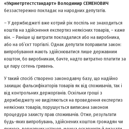
«Укрметртестстандарт» Володимир СЕМЕНОВИЧ
беззастережно покладає на народних депутатів.
– У держбюджеті вже котрий рік поспіль не знаходиться
коштів на здійснення експертиз неякісних товарів, – каже
він. – Раніше ці витрати покладалися або на виробника,
або на об’єкт торгівлі. Однак депутати поправили закон:
випробування мають здійснюватися лише державним
коштом, бо виробникам, бачте, надто витратно платити за
це пару сотень гривень.
У такий спосіб створено законодавчу базу, що надійно
захищає фальсифікаторів товарів як від споживачів, так і
від контрольних держорганів. Оскільки гроші з
держбюджету не виділяються на проведення експертиз
неякісних товарів, порушується виписана законом
процедура захисту прав споживачів. Отже, результати
будь-яких випробувань, здійснених коштом громадян чи
якихось державних установ, можна оскаржити й визнати