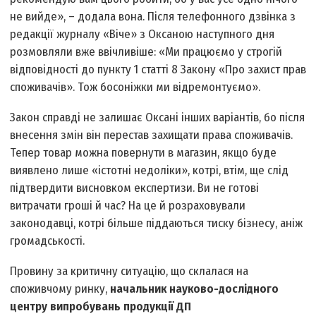
не вийде», – додала вона. Після телефонного дзвінка з
редакції журналу «Віче» з Оксаною наступного дня
розмовляли вже ввічливіше: «Ми працюємо у строгій
відповідності до пункту 1 статті 8 Закону «Про захист прав
споживачів». Тож босоніжки ми відремонтуємо».
Закон справді не залишає Оксані інших варіантів, бо після
внесення змін він перестав захищати права споживачів.
Тепер товар можна повернути в магазин, якщо буде
виявлено лише «істотні недоліки», котрі, втім, ще слід
підтвердити висновком експертизи. Ви не готові
витрачати гроші й час? На це й розраховували
законодавці, котрі більше піддаються тиску бізнесу, аніж
громадськості.
Провину за критичну ситуацію, що склалася на
споживчому ринку,
начальник науково-дослідного
центру випробувань продукції ДП