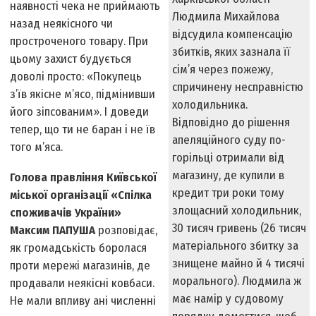
наявності чека не приймають
Людмила Михайлова
назад неякісного чи
відсудила компенсацію
простроченого товару. При
збитків, яких зазнала її
цьому захист будується
сім’я через пожежу,
доволі просто: «Покупець
спричинену несправністю
з’їв якісне м’ясо, підмінивши
хо­лодильника.
його зіпсованим». І доведи
Відповідно до рі­шення
тепер, що ти не баран і не їв
апеляційного суду по­
того м’яса.
горільці отримали від
магазину, де купили в
Голова правління Київської
кредит три роки тому
міської організації «Спілка
злощасний холодильник,
споживачів України»
30 тисяч гривень (26 тисяч
Максим ПАПУША
розповідає,
мате­ріального збитку за
як громадськість боролася
знищене майно й 4 тисячі
проти мережі магазинів, де
морального). Людмила ж
продавали неякісні ковбаси.
має намір у судовому
Не мали впливу ані численні