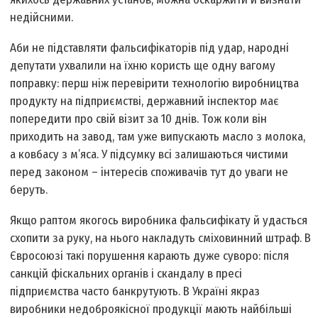
недійсними.
Аби не підставляти фальсифікаторів під удар, народні
депутати ухвалили на їхню користь ще одну вагому
поправку: перш ніж перевірити технологію виробництва
продукту на підприємстві, державний інспектор має
попередити про свій візит за 10 днів. Тож коли він
приходить на завод, там уже випускають масло з молока,
а ковбасу з м’яса. У підсумку всі залишаються чистими
перед законом – інтересів споживачів тут до уваги не
беруть.
Якщо раптом якогось виробника фальсифікату й удасться
схопити за руку, на нього накладуть сміховинний штраф. В
Євросоюзі такі порушення карають дуже суворо: після
санкцій фіскальних органів і скандалу в пресі
підприємства часто банкрутують. В Україні якраз
виробники недоброякісної продукції мають найбільші