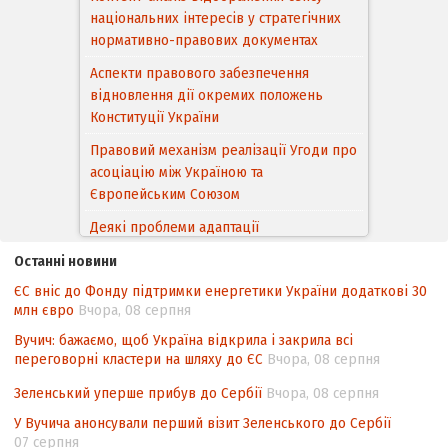
національних інтересів у стратегічних
нормативно-правових документах
Аспекти правового забезпечення
відновлення дії окремих положень
Конституції України
Правовий механізм реалізації Угоди про
асоціацію між Україною та
Європейським Cоюзом
Деякі проблеми адаптації
законодавства України щодо зазначення
Останні новини
походження товарів відповідно до
ЄС вніс до Фонду підтримки енергетики України додаткові 30
Угоди про торговельні аспекти прав
млн євро
Вчора, 08 серпня
інтелектуальної власності (TRIPS) у
контексті євроінтеграції
Вучич: бажаємо, щоб Україна відкрила і закрила всі
переговорні кластери на шляху до ЄС
Вчора, 08 серпня
Аналіз виборчого законодавства щодо
невизначеності механізму повторного
Зеленський уперше прибув до Сербії
Вчора, 08 серпня
підрахунку голосів виборців
У Вучича анонсували перший візит Зеленського до Сербії
07 серпня
Інформаційна безпека суспільства