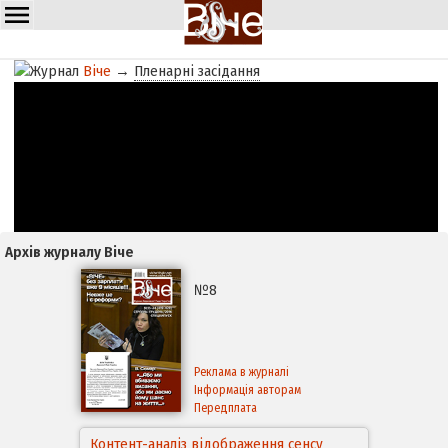
Віче
→
Пленарні засідання
Архів журналу Віче
№8
Реклама в журналі
Інформація авторам
Передплата
Контент-аналіз відображення сенсу