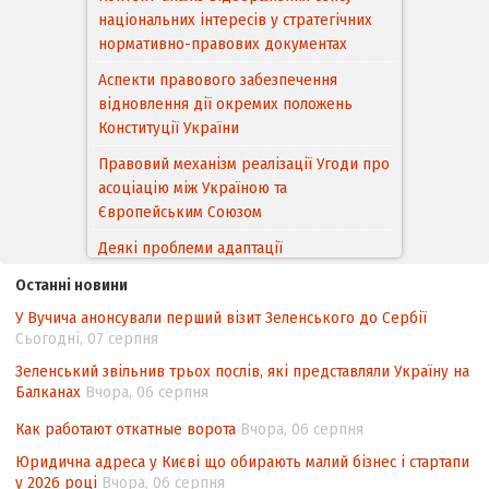
національних інтересів у стратегічних
нормативно-правових документах
Аспекти правового забезпечення
відновлення дії окремих положень
Конституції України
Правовий механізм реалізації Угоди про
асоціацію між Україною та
Європейським Cоюзом
Деякі проблеми адаптації
законодавства України щодо зазначення
Останні новини
походження товарів відповідно до
У Вучича анонсували перший візит Зеленського до Сербії
Угоди про торговельні аспекти прав
Сьогодні, 07 серпня
інтелектуальної власності (TRIPS) у
контексті євроінтеграції
Зеленський звільнив трьох послів, які представляли Україну на
Балканах
Вчора, 06 серпня
Аналіз виборчого законодавства щодо
невизначеності механізму повторного
Как работают откатные ворота
Вчора, 06 серпня
підрахунку голосів виборців
Юридична адреса у Києві що обирають малий бізнес і стартапи
у 2026 році
Вчора, 06 серпня
Інформаційна безпека суспільства