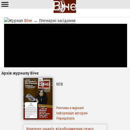
Віче
→
Пленарні засідання
Архів журналу Віче
№8
Реклама в журналі
Інформація авторам
Передплата
Контент-аналіз відображення сенсу