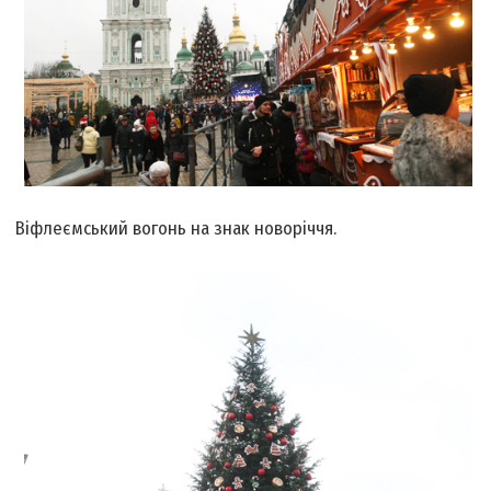
Віфлеємський вогонь на знак новоріччя.