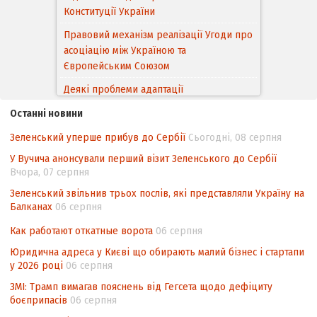
Конституції України
Правовий механізм реалізації Угоди про
асоціацію між Україною та
Європейським Cоюзом
Деякі проблеми адаптації
законодавства України щодо зазначення
Останні новини
походження товарів відповідно до
Угоди про торговельні аспекти прав
Зеленський уперше прибув до Сербії
Сьогодні, 08 серпня
інтелектуальної власності (TRIPS) у
У Вучича анонсували перший візит Зеленського до Сербії
контексті євроінтеграції
Вчора, 07 серпня
Аналіз виборчого законодавства щодо
Зеленський звільнив трьох послів, які представляли Україну на
невизначеності механізму повторного
Балканах
06 серпня
підрахунку голосів виборців
Как работают откатные ворота
06 серпня
Інформаційна безпека суспільства
Юридична адреса у Києві що обирають малий бізнес і стартапи
у 2026 році
06 серпня
ЗМІ: Трамп вимагав пояснень від Гегсета щодо дефіциту
боєприпасів
06 серпня