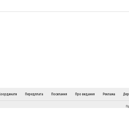
Координати
Передплата
Посилання
Про видання
Реклама
Дер
Пр
ві
Слідкуйте за "Віче" у соціальних мережах