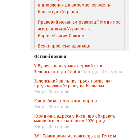
відновлення дії окремих положень
Конституції України
Правовий механізм реалізації Угоди про
асоціацію між Україною та
Європейським Cоюзом
Деякі проблеми адаптації
законодавства України щодо зазначення
Останні новини
походження товарів відповідно до
У Вучича анонсували перший візит
Угоди про торговельні аспекти прав
Зеленського до Сербії
Сьогодні, 07 серпня
інтелектуальної власності (TRIPS) у
контексті євроінтеграції
Зеленський звільнив трьох послів, які
представляли Україну на Балканах
Аналіз виборчого законодавства щодо
Вчора, 06 серпня
невизначеності механізму повторного
Как работают откатные ворота
підрахунку голосів виборців
Вчора, 06 серпня
Інформаційна безпека суспільства
Юридична адреса у Києві що обирають
малий бізнес і стартапи у 2026 році
Вчора, 06 серпня
ЗМІ: Трамп вимагав пояснень від Гегсета