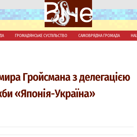
ДА
ГРОМАДЯНСЬКЕ СУСПІЛЬСТВО
САМОВРЯДНА ГРОМАДА
НА
мира Гройсмана з делегацією
жби «Японія-Україна»