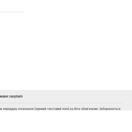
жавні закупівлі
и передруку посилання (прямий текстовий лінк) на Віче обов'язкове. Забороняється
дтворення інформації на сайтах, що суперечать вимогам законодавства України.