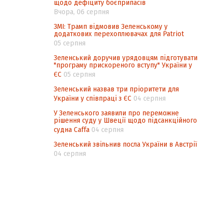
щодо дефіциту боєприпасів
Вчора, 06 серпня
ЗМІ: Трамп відмовив Зеленському у
додаткових перехоплювачах для Patriot
05 серпня
Зеленський доручив урядовцям підготувати
"програму прискореного вступу" України у
ЄС
05 серпня
Зеленський назвав три пріоритети для
України у співпраці з ЄС
04 серпня
У Зеленського заявили про переможне
рішення суду у Швеції щодо підсанкційного
судна Caffa
04 серпня
Зеленський звільнив посла України в Австрії
04 серпня