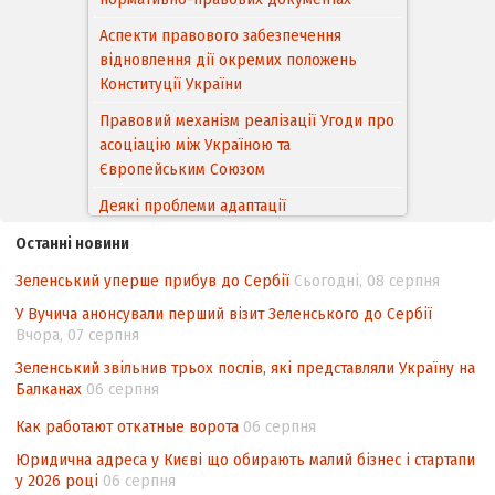
Аспекти правового забезпечення
відновлення дії окремих положень
Конституції України
Правовий механізм реалізації Угоди про
асоціацію між Україною та
Європейським Cоюзом
Деякі проблеми адаптації
законодавства України щодо зазначення
Останні новини
походження товарів відповідно до
Угоди про торговельні аспекти прав
Зеленський уперше прибув до Сербії
Сьогодні, 08 серпня
інтелектуальної власності (TRIPS) у
У Вучича анонсували перший візит Зеленського до Сербії
контексті євроінтеграції
Вчора, 07 серпня
Аналіз виборчого законодавства щодо
Зеленський звільнив трьох послів, які представляли Україну на
невизначеності механізму повторного
Балканах
06 серпня
підрахунку голосів виборців
Как работают откатные ворота
06 серпня
Інформаційна безпека суспільства
Юридична адреса у Києві що обирають малий бізнес і стартапи
у 2026 році
06 серпня