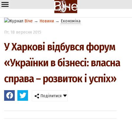
Віче
→
Новини
→
Економіка
Пт
, 18 вересня 2015
У Харкові відбувся форум
«Українки в бізнесі: власна
справа – розвиток і успіх»
Поділитися