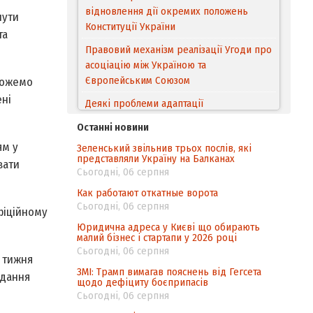
відновлення дії окремих положень
нути
Конституції України
та
Правовий механізм реалізації Угоди про
асоціацію між Україною та
Європейським Cоюзом
 можемо
ені
Деякі проблеми адаптації
законодавства України щодо зазначення
Останні новини
походження товарів відповідно до
ям у
Зеленський звільнив трьох послів, які
Угоди про торговельні аспекти прав
представляли Україну на Балканах
вати
інтелектуальної власності (TRIPS) у
Сьогодні, 06 серпня
контексті євроінтеграції
Как работают откатные ворота
Аналіз виборчого законодавства щодо
Сьогодні, 06 серпня
фіційному
невизначеності механізму повторного
Юридична адреса у Києві що обирають
підрахунку голосів виборців
малий бізнес і стартапи у 2026 році
Сьогодні, 06 серпня
Інформаційна безпека суспільства
о тижня
ЗМІ: Трамп вимагав пояснень від Гегсета
ідання
щодо дефіциту боєприпасів
Сьогодні, 06 серпня