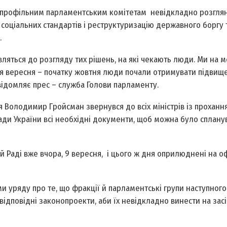
 профільним парламентським комітетам невідкладно розгля
соціальних стандартів і реструктуризацію державного боргу 
.
ляться до розгляду тих рішень, на які чекають люди. Ми на
нця вересня – початку жовтня люди почали отримувати підвищ
овідомляє прес – служба Голови парламенту.
 Володимир Гройсман звернувся до всіх міністрів із проханн
ади України всі необхідні документи, щоб можна було сплану
й Раді вже вчора, 9 вересня, і цього ж дня оприлюднені на о
и уряду про те, що фракції й парламентські групи наступног
відповідні законопроекти, аби їх невідкладно винести на зас