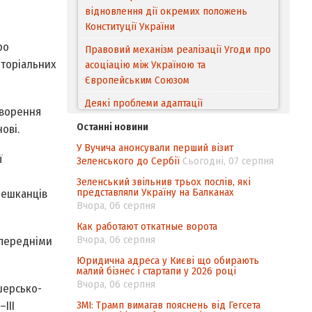
відновлення дії окремих положень
Конституції України
ро
Правовий механізм реалізації Угоди про
иторіальних
асоціацію між Україною та
Європейським Cоюзом
Деякі проблеми адаптації
творення
законодавства України щодо зазначення
Останні новини
ові.
походження товарів відповідно до
У Вучича анонсували перший візит
Угоди про торговельні аспекти прав
ї
Зеленського до Сербії
Сьогодні, 07 серпня
інтелектуальної власності (TRIPS) у
контексті євроінтеграції
Зеленський звільнив трьох послів, які
представляли Україну на Балканах
мешканців
Аналіз виборчого законодавства щодо
Вчора, 06 серпня
невизначеності механізму повторного
Как работают откатные ворота
підрахунку голосів виборців
Вчора, 06 серпня
опередніми
Інформаційна безпека суспільства
Юридична адреса у Києві що обирають
малий бізнес і стартапи у 2026 році
Вчора, 06 серпня
шерсько-
ЗМІ: Трамп вимагав пояснень від Гегсета
ІІІ