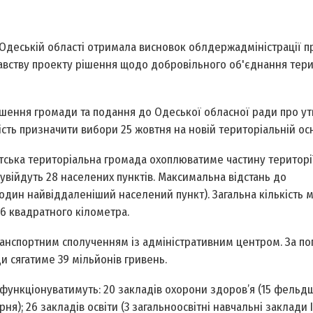
Одеській області отримала висновок облдержадміністрації п
давству проекту рішення щодо добровільного об'єднання тер
ішення громади та подання до Одеської обласної ради про у
сть призначити вибори 25 жовтня на новій територіальній осн
лтська територіальна громада охоплюватиме частину територі
 увійдуть 28 населених пунктів. Максимальна відстань до
один найвіддаленіший населений пункт). Загальна кількість 
,6 квадратного кілометра.
транспортним сполученням із адміністративним центром. За п
и сягатиме 39 мільйонів гривень.
 функціонуватимуть: 20 закладів охорони здоров’я (15 фельд
рня); 26 закладів освіти (3 загальноосвітні навчальні заклади І–