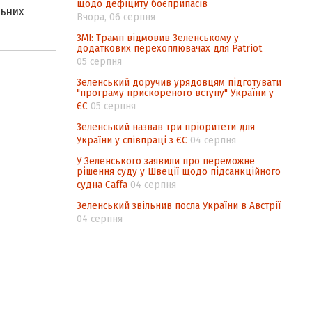
щодо дефіциту боєприпасів
льних
Вчора, 06 серпня
ЗМІ: Трамп відмовив Зеленському у
додаткових перехоплювачах для Patriot
05 серпня
Зеленський доручив урядовцям підготувати
"програму прискореного вступу" України у
ЄС
05 серпня
Зеленський назвав три пріоритети для
України у співпраці з ЄС
04 серпня
У Зеленського заявили про переможне
рішення суду у Швеції щодо підсанкційного
судна Caffa
04 серпня
Зеленський звільнив посла України в Австрії
04 серпня