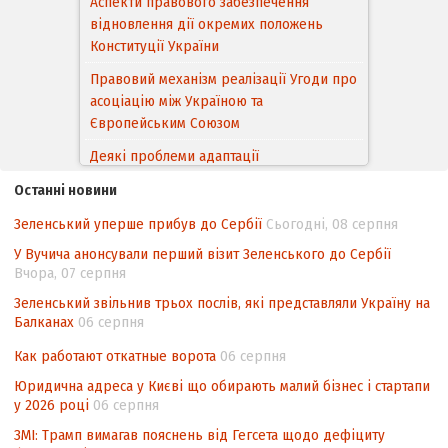
Аспекти правового забезпечення
відновлення дії окремих положень
Конституції України
Правовий механізм реалізації Угоди про
асоціацію між Україною та
Європейським Cоюзом
Деякі проблеми адаптації
законодавства України щодо зазначення
Останні новини
походження товарів відповідно до
Угоди про торговельні аспекти прав
Зеленський уперше прибув до Сербії
Сьогодні, 08 серпня
інтелектуальної власності (TRIPS) у
У Вучича анонсували перший візит Зеленського до Сербії
контексті євроінтеграції
Вчора, 07 серпня
Аналіз виборчого законодавства щодо
Зеленський звільнив трьох послів, які представляли Україну на
невизначеності механізму повторного
Балканах
06 серпня
підрахунку голосів виборців
Как работают откатные ворота
06 серпня
Інформаційна безпека суспільства
Юридична адреса у Києві що обирають малий бізнес і стартапи
у 2026 році
06 серпня
ЗМІ: Трамп вимагав пояснень від Гегсета щодо дефіциту