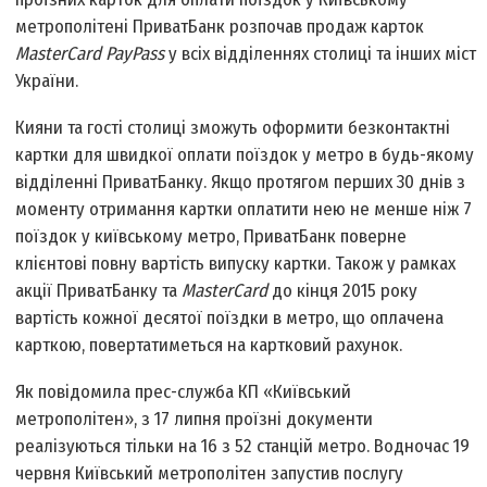
метрополітені ПриватБанк розпочав продаж карток
MasterCard PayPass
у всіх відділеннях столиці та інших міст
України.
Кияни та гості столиці зможуть оформити безконтактні
картки для швидкої оплати поїздок у метро в будь-якому
відділенні ПриватБанку. Якщо протягом перших 30 днів з
моменту отримання картки оплатити нею не менше ніж 7
поїздок у київському метро, ПриватБанк поверне
клієнтові повну вартість випуску картки. Також у рамках
акції ПриватБанку та
MasterCard
до кінця 2015 року
вартість кожної десятої поїздки в метро, що оплачена
карткою, повертатиметься на картковий рахунок.
Як повідомила прес-служба КП «Київський
метрополітен», з 17 липня проїзні документи
реалізуються тільки на 16 з 52 станцій метро. Водночас 19
червня Київський метрополітен запустив послугу