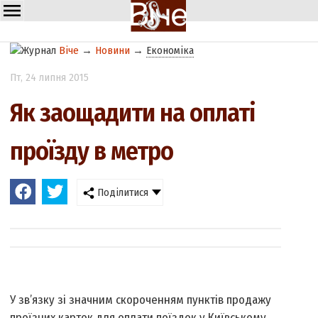
Віче
→
Новини
→
Економіка
Пт
, 24 липня 2015
Як заощадити на оплаті
проїзду в метро
Поділитися
У зв’язку зі значним скороченням пунктів продажу
проїзних карток для оплати поїздок у Київському