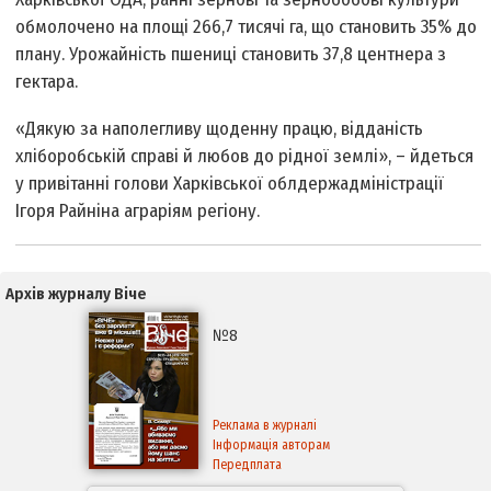
обмолочено на площі 266,7 тисячі га, що становить 35% до
плану. Урожайність пшениці становить 37,8 центнера з
гектара.
«Дякую за наполегливу щоденну працю, відданість
хліборобській справі й любов до рідної землі», – йдеться
у привітанні голови Харківської облдержадміністрації
Ігоря Райніна аграріям регіону.
Архів журналу Віче
№8
Реклама в журналі
Інформація авторам
Передплата