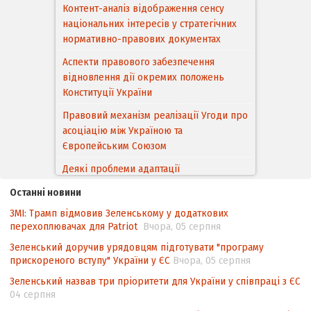
Контент-аналіз відображення сенсу
національних інтересів у стратегічних
нормативно-правових документах
Аспекти правового забезпечення
відновлення дії окремих положень
Конституції України
Правовий механізм реалізації Угоди про
асоціацію між Україною та
Європейським Cоюзом
Деякі проблеми адаптації
законодавства України щодо зазначення
Останні новини
походження товарів відповідно до
ЗМІ: Трамп відмовив Зеленському у додаткових
Угоди про торговельні аспекти прав
перехоплювачах для Patriot
Вчора, 05 серпня
інтелектуальної власності (TRIPS) у
контексті євроінтеграції
Зеленський доручив урядовцям підготувати "програму
прискореного вступу" України у ЄС
Вчора, 05 серпня
Аналіз виборчого законодавства щодо
Зеленський назвав три пріоритети для України у співпраці з ЄС
невизначеності механізму повторного
04 серпня
підрахунку голосів виборців