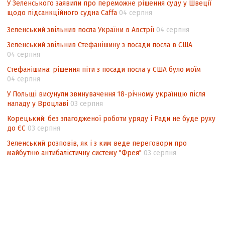
У Зеленського заявили про переможне рішення суду у Швеції
Інформаційна безпека суспільства
щодо підсанкційного судна Caffa
04 серпня
Зеленський звільнив посла України в Австрії
04 серпня
Зеленський звільнив Стефанішину з посади посла в США
04 серпня
Стефанішина: рішення піти з посади посла у США було моїм
04 серпня
У Польщі висунули звинувачення 18-річному українцю після
нападу у Вроцлаві
03 серпня
Корецький: без злагодженої роботи уряду і Ради не буде руху
до ЄС
03 серпня
Зеленський розповів, як і з ким веде переговори про
майбутню антибалістичну систему "Фрея"
03 серпня