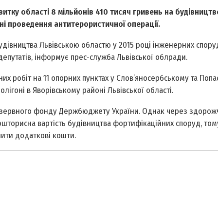
итку області 8 мільйонів 410 тисяч гривень на будівництв
оні проведення антитерористичної операції.
дівництва Львівською областю у 2015 році інженерних спору
епутатів, інформує прес-служба Львівської облради.
их робіт на 11 опорних пунктах у Слов’яносербському та Поп
олігоні в Яворівському районі Львівської області.
езервного фонду Держбюджету України. Однак через здорож
ошторисна вартість будівництва фортифікаційних споруд, том
ити додаткові кошти.