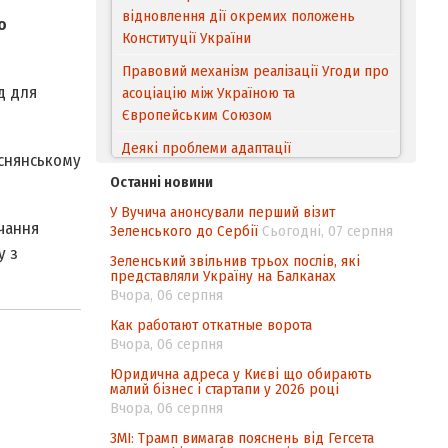
відновлення дії окремих положень
о
Конституції України
Правовий механізм реалізації Угоди про
д для
асоціацію між Україною та
Європейським Cоюзом
Деякі проблеми адаптації
аснянському
законодавства України щодо зазначення
Останні новини
походження товарів відповідно до
У Вучича анонсували перший візит
Угоди про торговельні аспекти прав
чання
Зеленського до Сербії
Сьогодні, 07 серпня
інтелектуальної власності (TRIPS) у
у з
контексті євроінтеграції
Зеленський звільнив трьох послів, які
представляли Україну на Балканах
Аналіз виборчого законодавства щодо
Вчора, 06 серпня
невизначеності механізму повторного
Как работают откатные ворота
підрахунку голосів виборців
Вчора, 06 серпня
Інформаційна безпека суспільства
Юридична адреса у Києві що обирають
малий бізнес і стартапи у 2026 році
Вчора, 06 серпня
ЗМІ: Трамп вимагав пояснень від Гегсета