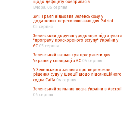
щодо дефіциту боєприпасів
Вчора, 06 серпня
ЗМІ: Трамп відмовив Зеленському у
додаткових перехоплювачах для Patriot
05 серпня
Зеленський доручив урядовцям підготувати
"програму прискореного вступу" України у
ЄС
05 серпня
Зеленський назвав три пріоритети для
України у співпраці з ЄС
04 серпня
У Зеленського заявили про переможне
рішення суду у Швеції щодо підсанкційного
судна Caffa
04 серпня
Зеленський звільнив посла України в Австрії
04 серпня