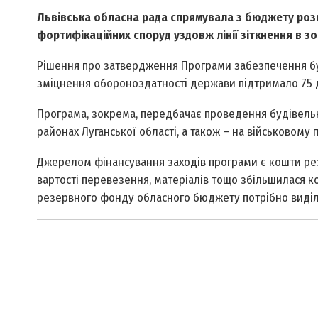
Львівська обласна рада спрямувала з бюджету розв
фортифікаційних споруд уздовж лінії зіткнення в з
Рішення про затвердження Програми забезпечення бу
зміцнення обороноздатності держави підтримало 75 д
Програма, зокрема, передбачає проведення будівельн
районах Луганської області, а також – на військовому п
Джерелом фінансування заходів програми є кошти р
вартості перевезення, матеріалів тощо збільшилася к
резервного фонду обласного бюджету потрібно виділ