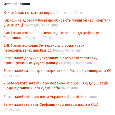
законодавства України щодо зазначення
Останні новини
походження товарів відповідно до
Угоди про торговельні аспекти прав
Как работают откатные ворота
Сьогодні, 06 серпня
інтелектуальної власності (TRIPS) у
Юридична адреса у Києві що обирають малий бізнес і стартапи
контексті євроінтеграції
у 2026 році
Сьогодні, 06 серпня
Аналіз виборчого законодавства щодо
ЗМІ: Трамп вимагав пояснень від Гегсета щодо дефіциту
невизначеності механізму повторного
боєприпасів
Сьогодні, 06 серпня
підрахунку голосів виборців
ЗМІ: Трамп відмовив Зеленському у додаткових
перехоплювачах для Patriot
Вчора, 05 серпня
Інформаційна безпека суспільства
Зеленський доручив урядовцям підготувати "програму
прискореного вступу" України у ЄС
Вчора, 05 серпня
Зеленський назвав три пріоритети для України у співпраці з ЄС
04 серпня
У Зеленського заявили про переможне рішення суду у Швеції
щодо підсанкційного судна Caffa
04 серпня
Зеленський звільнив посла України в Австрії
04 серпня
Зеленський звільнив Стефанішину з посади посла в США
04 серпня