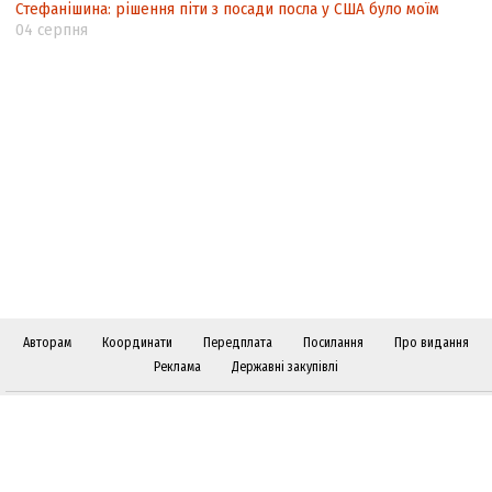
Стефанішина: рішення піти з посади посла у США було моїм
04 серпня
Авторам
Координати
Передплата
Посилання
Про видання
Реклама
Державні закупівлі
Слідкуйте за "Віче" у соціальних мережах