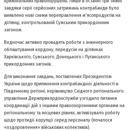
кримінальних правопорушень. Лише в останні три тижні
завдяки серії серйозних затримань контрабанди було
виявлено нові схеми переправлення м'ясопродуктів на
ділянці, контрольованій Сумським прикордонним
загоном.
Водночас активно провадять роботи з інженерного
облаштування кордону, передусім на ділянках
Харківського, Сумського, Донецького і Луганського
прикордонних загонів.
Для виконання завдань, поставлених Президентом
України щодо припинення контрабандної діяльності в
Південному регіоні, керівництво Східного регіонального
управління Держприкордонслужби узгодило питання
координації дій з іншими правоохоронними органами на
регіональному та місцевих рівнях, активізувало роботу
щодо протидії корупції серед персоналу (почалося
«оздоровлення» військових колективів).