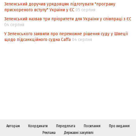
Зеленський доручив урядовцям підготувати "програму
прискореного вступу" України у ЄС
05 серпня
Зеленський назвав три пріоритети для України у співпраці з ЄС
04 серпня
У Зеленського заявили про переможне рішення суду у Швеції
щодо підсанкційного судна Caffa
04 серпня
Авторам
Координати
Передплата
Посилання
Про видання
Реклама
Державні закупівлі