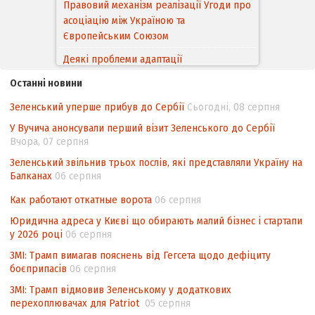
Правовий механізм реалізації Угоди про
асоціацію між Україною та
Європейським Cоюзом
Деякі проблеми адаптації
законодавства України щодо зазначення
Останні новини
походження товарів відповідно до
Угоди про торговельні аспекти прав
Зеленський уперше прибув до Сербії
Сьогодні, 08 серпня
інтелектуальної власності (TRIPS) у
У Вучича анонсували перший візит Зеленського до Сербії
контексті євроінтеграції
Вчора, 07 серпня
Аналіз виборчого законодавства щодо
Зеленський звільнив трьох послів, які представляли Україну на
невизначеності механізму повторного
Балканах
06 серпня
підрахунку голосів виборців
Как работают откатные ворота
06 серпня
Інформаційна безпека суспільства
Юридична адреса у Києві що обирають малий бізнес і стартапи
у 2026 році
06 серпня
ЗМІ: Трамп вимагав пояснень від Гегсета щодо дефіциту
боєприпасів
06 серпня
ЗМІ: Трамп відмовив Зеленському у додаткових
перехоплювачах для Patriot
05 серпня