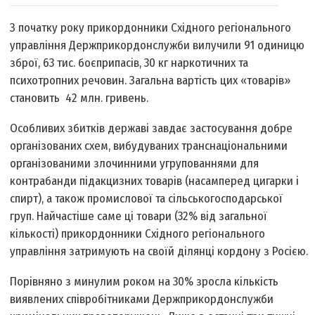
З початку року прикордонники Східного регіонального
управління Держприкордонслужби вилучили 91 одиницю
зброї, 63 тис. боєприпасів, 30 кг наркотичних та
психотропних речовин. Загальна вартість цих «товарів»
становить 42 млн. гривень.
Особливих збитків державі завдає застосування добре
організованих схем, вибудуваних транснаціональними
організованими злочинними угрупованнями для
контрабанди підакцизних товарів (насамперед цигарки і
спирт), а також промислової та сільськогосподарської
груп. Найчастіше саме ці товари (32% від загальної
кількості) прикордонники Східного регіонального
управління затримують на своїй ділянці кордону з Росією.
Порівняно з минулим роком на 30% зросла кількість
виявлених співробітниками Держприкордонслужби