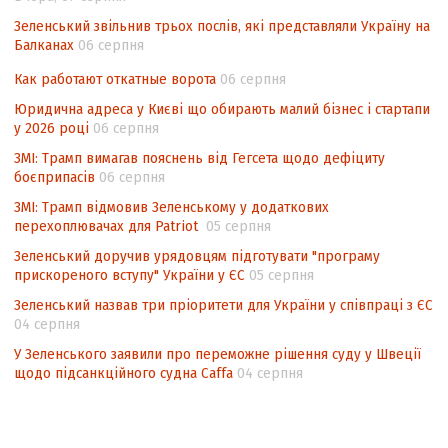
Аналіз виборчого законодавства щодо
Зеленський звільнив трьох послів, які представляли Україну на
невизначеності механізму повторного
Балканах
06 серпня
підрахунку голосів виборців
Как работают откатные ворота
06 серпня
Інформаційна безпека суспільства
Юридична адреса у Києві що обирають малий бізнес і стартапи
у 2026 році
06 серпня
ЗМІ: Трамп вимагав пояснень від Гегсета щодо дефіциту
боєприпасів
06 серпня
ЗМІ: Трамп відмовив Зеленському у додаткових
перехоплювачах для Patriot
05 серпня
Зеленський доручив урядовцям підготувати "програму
прискореного вступу" України у ЄС
05 серпня
Зеленський назвав три пріоритети для України у співпраці з ЄС
04 серпня
У Зеленського заявили про переможне рішення суду у Швеції
щодо підсанкційного судна Caffa
04 серпня