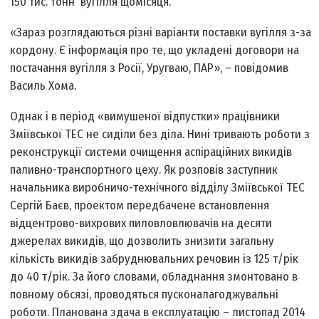
150 тис. тонн вугілля щомісяця.
«Зараз розглядаються різні варіанти поставки вугілля з-за
кордону. Є інформація про те, що укладені договори на
постачання вугілля з Росії, Уругваю, ПАР», – повідомив
Василь Хома.
Однак і в період «вимушеної відпустки» працівники
Зміївської ТЕС не сиділи без діла. Нині тривають роботи з
реконструкції системи очищення аспіраційних викидів
паливно-транспортного цеху. Як розповів заступник
начальника виробничо-технічного відділу Зміївської ТЕС
Сергій Баєв, проектом передбачене встановлення
відцентрово-вихрових пиловловлювачів на десяти
джерелах викидів, що дозволить знизити загальну
кількість викидів забруднювальних речовин із 125 т/рік
до 40 т/рік. За його словами, обладнання змонтовано в
повному обсязі, проводяться пусконалагоджувальні
роботи. Планована здача в експлуатацію – листопад 2014