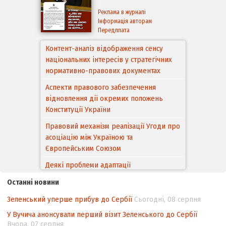
Реклама в журналі
Інформація авторам
Передплата
Контент-аналіз відображення сенсу
національних інтересів у стратегічних
нормативно-правових документах
Аспекти правового забезпечення
відновлення дії окремих положень
Конституції України
Правовий механізм реалізації Угоди про
асоціацію між Україною та
Європейським Cоюзом
Деякі проблеми адаптації
законодавства України щодо зазначення
Останні новини
походження товарів відповідно до
Угоди про торговельні аспекти прав
Зеленський уперше прибув до Сербії
Сьогодні, 08 серпня
інтелектуальної власності (TRIPS) у
У Вучича анонсували перший візит Зеленського до Сербії
контексті євроінтеграції
Вчора, 07 серпня