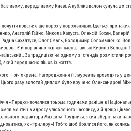
багливому, вередливому Києві. А публіка валом сунула до ст
очуття поваги: є ще порох у порохівницях. Ідеться про таких
енко, Анатолій Гайно, Микола Капуста, Олексій Кохан, Валерій
, Радна Сахалтуєв, Олег Смаль, Володимир Соломашенко, Во
ьов... Є й порівняно «свіжі» імена, такі, як Кирило Володін-
гаївський... За традицією на одному зі стендів розмістили р
, який передчасно пішов із життя.
ького – річ окрема. Нагородження її лауреатів проводять у де
у. Цього разу золотий диплом було вручено Олександрові Міх
-річчя «Перцю» почалися трьома годинами раніше в Націонал
компліменти на адресу улюбленого часопису, а й дещо цікаве
 головного редактора Михайла Прудника, який зберіг-таки на
новитися, як «трилеру»! Тобто щоб боялися його, як колись. 