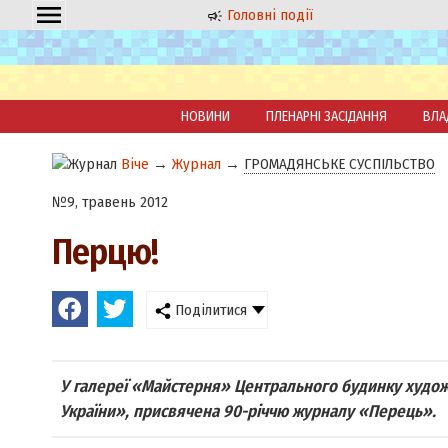
Головні події
НОВИНИ
ПЛЕНАРНІ ЗАСІДАННЯ
ВЛА
Віче
→
Журнал
→
ГРОМАДЯНСЬКЕ СУСПІЛЬСТВО
№9, травень 2012
Перцю!
Поділитися
У галереї «Майстерня» Центрального будинку худож
України», присвячена 90-річчю журналу «Перець».