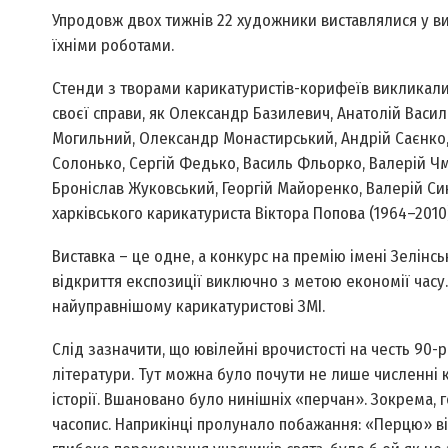
Упродовж двох тижнів 22 художники виставлялися у ви
їхніми роботами.
Стенди з творами карикатуристів-корифеїв викликали п
своєї справи, як Олександр Базилевич, Анатолій Васил
Могильний, Олександр Монастирський, Андрій Саєнко
Солонько, Сергій Федько, Василь Фльорко, Валерій Чмир
Броніслав Жуковський, Георгій Майоренко, Валерій Син
харківського карикатуриста Віктора Попова (1964–2010)
Виставка – це одне, а конкурс на премію імені Зелінс
відкриття експозиції виключно з метою економії час
найуправнішому карикатуристові ЗМІ.
Слід зазначити, що ювілейні врочистості на честь 90
літератури. Тут можна було почути не лише численні 
історії. Вшановано було нинішніх «перчан». Зокрема,
часопис. Наприкінці пролунало побажання: «Перцю» від