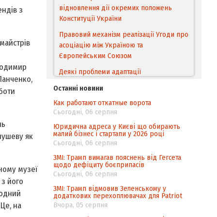
відновлення дії окремих положень
ендів з
Конституції України
Правовий механізм реалізації Угоди про
 майстрів
асоціацію між Україною та
Європейським Cоюзом
лодимир
Деякі проблеми адаптації
Панченко,
законодавства України щодо зазначення
Останні новини
оботи
походження товарів відповідно до
Как работают откатные ворота
Угоди про торговельні аспекти прав
Сьогодні, 06 серпня
інтелектуальної власності (TRIPS) у
нь
контексті євроінтеграції
Юридична адреса у Києві що обирають
малий бізнес і стартапи у 2026 році
нушеву як
Аналіз виборчого законодавства щодо
Сьогодні, 06 серпня
невизначеності механізму повторного
ЗМІ: Трамп вимагав пояснень від Гегсета
підрахунку голосів виборців
щодо дефіциту боєприпасів
ьному музеї
Сьогодні, 06 серпня
Інформаційна безпека суспільства
 з його
ЗМІ: Трамп відмовив Зеленському у
родний
додаткових перехоплювачах для Patriot
Вчора, 05 серпня
Це, на