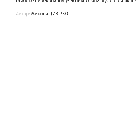
глибоке переконання учасників свята, було б ой як не 
Автор:
Микола ЦИВІРКО