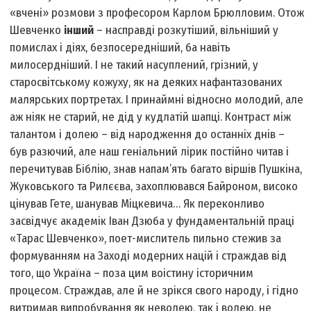
«вчені» розмови з професором Карлом Брюлловим. Отож
Шевченко
інший
– насправді розкутіший, вільніший у
помислах і діях, безпосередніший, ба навіть
милосердніший. І не такий насуплений, грізний, у
старосвітському кожуху, як на деяких нафантазованих
малярських портретах. І принаймні відносно молодий, але
аж ніяк не старий, не дід у кудлатій шапці. Контраст між
талантом і долею – від народження до останніх днів –
був разючий, але наш геніальний лірик постійно читав і
перечитував Біблію, знав напам’ять багато віршів Пушкіна,
Жуковського та Рилєєва, захоплювався Байроном, високо
цінував Гете, шанував Міцкевича… Як переконливо
засвідчує академік Іван Дзюба у фундаментальній праці
«Тарас Шевченко», поет-мислитель пильно стежив за
формуванням на Заході модерних націй і страждав від
того, що Україна – поза цим воістину історичним
процесом. Страждав, але й не зрікся свого народу, і гідно
витримав випробування як неволею, так і волею, не