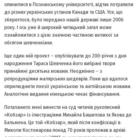
опинилися в Познанському університеті, відтак потрапили
до різних українських установ Канади та США. Усе, що
збереглося, було передано нашій державі лише 2006
року. І ось уже й широкий читацький загал може
ознайомитися з цією значною частиною великої за
обсягом шевченкіани.
Іще один мій проект – опублікувати до 200-річчя з дня
народження Тараса Шевченка його вибрані твори
принаймні десятьма мовами. Неодмінно – з
репродукціями малярських шедеврів. Поки що вдалося
оприлюднити поезії українською та англійською мовами.
Аналогічне видання німецькою чекає фінансування.
Поталанило мені винести на суд читачів рукописний
«Кобзар» із ілюстраціями Михайла Башилова та Якова де
Бальмена. Це той «Кобзар», який після конфіскації в
Миколи Костомарова понад 70 років пролежав в архіві