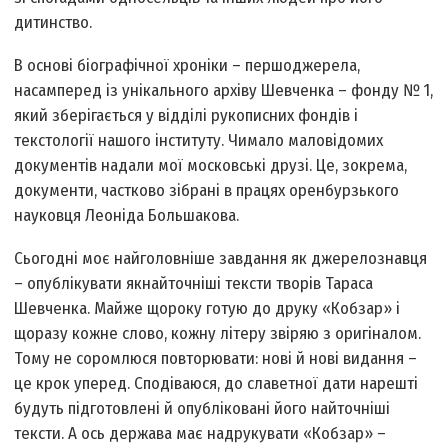
дитинство.
В основі біографічної хроніки – першоджерела,
насамперед із унікального архіву Шевченка – фонду № 1,
який зберігається у відділі рукописних фондів і
текстології нашого інституту. Чимало маловідомих
документів надали мої московські друзі. Це, зокрема,
документи, частково зібрані в працях оренбурзького
науковця Леоніда Большакова.
Сьогодні моє найголовніше завдання як джерелознавця
– опублікувати якнайточніші тексти творів Тараса
Шевченка. Майже щороку готую до друку «Кобзар» і
щоразу кожне слово, кожну літеру звіряю з оригіналом.
Тому не соромлюся повторювати: нові й нові видання –
це крок уперед. Сподіваюся, до славетної дати нарешті
будуть підготовлені й опубліковані його найточніші
тексти. А ось держава має надрукувати «Кобзар» –