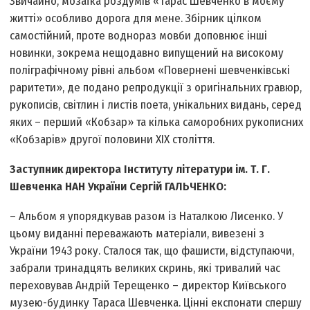
Звичайно, мозаїка роздумів «Тарас Шевченко в моєму
житті» особливо дорога для мене. Збірник цілком
самостійний, проте воднораз мовби доповнює інші
новинки, зокрема нещодавно випущений на високому
поліграфічному рівні альбом «Повернені шевченківські
раритети», де подано репродукції з оригінальних гравюр,
рукописів, світлин і листів поета, унікальних видань, серед
яких – перший «Кобзар» та кілька саморобних рукописних
«Кобзарів» другої половини ХІХ століття.
Заступник директора Інституту літератури ім. Т. Г.
Шевченка НАН України Сергій ГАЛЬЧЕНКО:
– Альбом я упорядкував разом із Наталкою Лисенко. У
цьому виданні переважають матеріали, вивезені з
України 1943 року. Сталося так, що фашисти, відступаючи,
забрали тринадцять великих скринь, які тривалий час
переховував Андрій Терещенко – директор Київського
музею-будинку Тараса Шевченка. Цінні експонати спершу