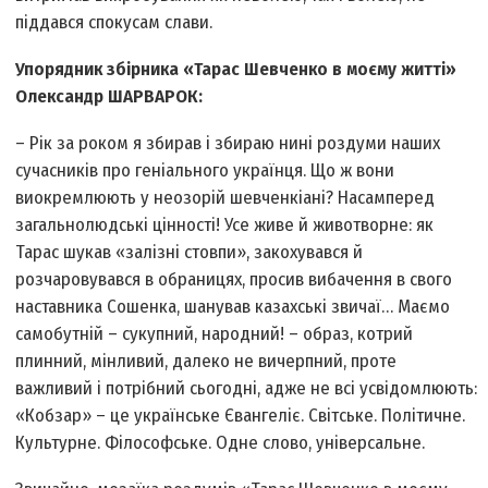
піддався спокусам слави.
Упорядник збірника «Тарас Шевченко в моєму житті»
Олександр ШАРВАРОК:
– Рік за роком я збирав і збираю нині роздуми наших
сучасників про геніального українця. Що ж вони
виокремлюють у неозорій шевченкіані? Насамперед
загальнолюдські цінності! Усе живе й животворне: як
Тарас шукав «залізні стовпи», закохувався й
розчаровувався в обраницях, просив вибачення в свого
наставника Сошенка, шанував казахські звичаї… Маємо
самобутній – сукупний, народний! – образ, котрий
плинний, мінливий, далеко не вичерпний, проте
важливий і потрібний сьогодні, адже не всі усвідомлюють:
«Кобзар» – це українське Євангеліє. Світське. Політичне.
Культурне. Філософське. Одне слово, універсальне.