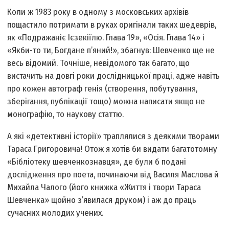
Коли ж 1983 року в одному з московських архівів
пощастило потримати в руках оригінали таких шедеврів,
як «Подражаніє Ієзекіїлю. Глава 19», «Осія. Глава 14» і
«Якби-то ти, Богдане п’яний!», збагнув: Шевченко ще не
весь відомий. Точніше, невідомого так багато, що
вистачить на довгі роки дослідницької праці, адже навіть
про кожен автограф генія (створення, побутування,
зберігання, публікації тощо) можна написати якщо не
монографію, то наукову статтю.
А які «детективні історії» траплялися з деякими творами
Тараса Григоровича! Отож я хотів би видати багатотомну
«Бібліотеку шевченкознавця», де були б подані
дослідження про поета, починаючи від Василя Маслова й
Михайла Чалого (його книжка «Життя і твори Тараса
Шевченка» щойно з’явилася друком) і аж до праць
сучасних молодих учених.