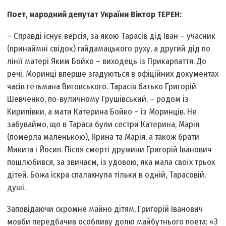
Поет, народний депутат України Віктор ТЕРЕН:
– Справді існує версія, за якою Тарасів дід Іван – учасник
(принаймні свідок) гайдамацького руху, а другий дід по
лінії матері Яким Бойко – виходець із Прикарпаття. До
речі, Моринці вперше згадуються в офіційних документах
часів гетьмана Виговського. Тарасів батько Григорій
Шевченко, по-вуличному Грушівський, – родом із
Кирилівки, а мати Катерина Бойко – із Моринців. Не
забуваймо, що в Тараса були сестри Катерина, Марія
(померла маленькою), Ярина та Марія, а також брати
Микита і Йосип. Після смерті дружини Григорій Іванович
пошлюбився, за звичаєм, із удовою, яка мала своїх трьох
дітей. Божа іскра спалахнула тільки в одній, Тарасовій,
душі.
Заповідаючи скромне майно дітям, Григорій Іванович
мовби передбачив особливу долю майбутнього поета: «З