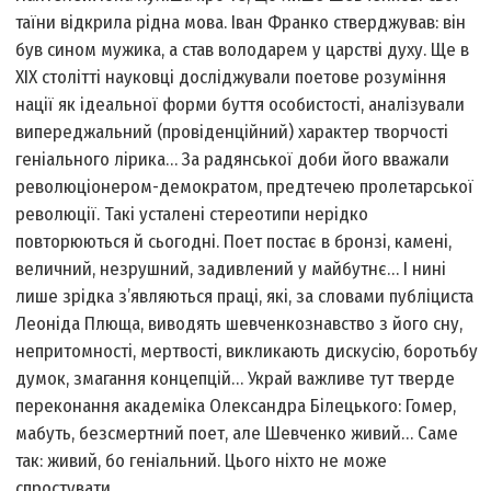
таїни відкрила рідна мова. Іван Франко стверджував: він
був сином мужика, а став володарем у царстві духу. Ще в
ХІХ столітті науковці досліджували поетове розуміння
нації як ідеальної форми буття особистості, аналізували
випереджальний (провіденційний) характер творчості
геніального лірика… За радянської доби його вважали
революціонером-демократом, предтечею пролетарської
революції. Такі усталені стереотипи нерідко
повторюються й сьогодні. Поет постає в бронзі, камені,
величний, незрушний, задивлений у майбутнє… І нині
лише зрідка з’являються праці, які, за словами публіциста
Леоніда Плюща, виводять шевченкознавство з його сну,
непритомності, мертвості, викликають дискусію, боротьбу
думок, змагання концепцій… Украй важливе тут тверде
переконання академіка Олександра Білецького: Гомер,
мабуть, безсмертний поет, але Шевченко живий… Саме
так: живий, бо геніальний. Цього ніхто не може
спростувати.