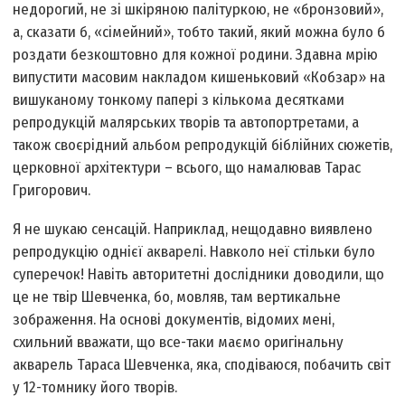
недорогий, не зі шкіряною палітуркою, не «бронзовий»,
а, сказати б, «сімейний», тобто такий, який можна було б
роздати безкоштовно для кожної родини. Здавна мрію
випустити масовим накладом кишеньковий «Кобзар» на
вишуканому тонкому папері з кількома десятками
репродукцій малярських творів та автопортретами, а
також своєрідний альбом репродукцій біблійних сюжетів,
церковної архітектури – всього, що намалював Тарас
Григорович.
Я не шукаю сенсацій. Наприклад, нещодавно виявлено
репродукцію однієї акварелі. Навколо неї стільки було
суперечок! Навіть авторитетні дослідники доводили, що
це не твір Шевченка, бо, мовляв, там вертикальне
зображення. На основі документів, відомих мені,
схильний вважати, що все-таки маємо оригінальну
акварель Тараса Шевченка, яка, сподіваюся, побачить світ
у 12-томнику його творів.