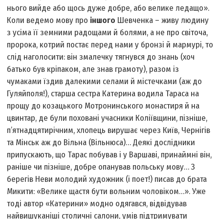
нього вийде або щось дуже добре, або велике ледащо».
Коли ведемо мову про
іншого
Шевченка – живу людину
з усіма її земними радощами й болями, а не про світоча,
пророка, котрий постає перед нами у бронзі й мармурі, то
слід наголосити: він змалечку тягнувся до знань (хоч
батько був кріпаком, але знав грамоту), разом із
чумаками їздив далекими селами й містечками (аж до
Гуляйполя!), старша сестра Катерина водила Тараса на
прощу до козацького Мотронинського монастиря й на
цвинтар, де були поховані учасники Коліївщини, пізніше,
п’ятнадцятирічним, хлопець вирушає через Київ, Чернігів
та Мінськ аж до Вільна (Вільнюса)… Деякі дослідники
припускають, що Тарас побував і у Варшаві, принаймні він,
раніше чи пізніше, добре опанував польську мову… З
берегів Неви молодий художник (і поет!) писав до брата
Микити: «Велике щастя бути вольним чоловіком…». Уже
тоді автор «Катерини» модно одягався, відвідував
найвишуканіші столичні салони, умів підтримувати