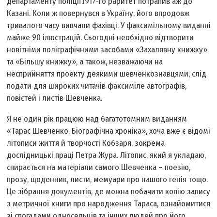
департаменту поліції.1917-го раритет потрапив аж до
Казані. Коли ж повернувся в Україну, його впродовж
тривалого часу вивчали фахівці. У факсимільному виданні
майже 90 ілюстрацій. Сьогодні необхідно відтворити
новітніми поліграфічними засобами «Захалявну книжку»
та «Більшу книжку», а також, незважаючи на
несприйняття проекту деякими шевченкознавцями, слід
подати для широких читачів факсиміле автографів,
повістей і листів Шевченка.
Я не один рік працюю над багатотомним виданням
«Тарас Шевченко. Біографічна хроніка», хоча вже є відомі
літописи життя й творчості Кобзаря, зокрема
дослідницькі праці Петра Жура. Літопис, який я укладаю,
спирається на матеріали самого Шевченка – поезію,
прозу, щоденник, листи, мемуари про нашого генія тощо.
Це зібрання документів, де можна побачити копію запису
з метричної книги про народження Тараса, ознайомитися
зі спогадами односельців та інших людей про його