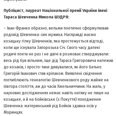
Публіцист, лауреат Національної премії України імені
Тараса Шевченка Микола ШУДРЯ:
– Іван Франко образно, вельми поетично сформулював
родовід Шевченка: син мужика. Насправді маємо
козацьку гілку Шевченків, яка простежується відтоді,
коли ще існувала Запорозька Січ. Свого часу далекі
родичі поета не раз і не двічі в розмовах стверджували:
весь рід був вільним, іще дід Тараса Григоровича належав
до козаків, і просто-таки дивувалися, як його батько
Григорій Іванович став кріпаком. Виявлені свідчення
поглиблюють генеалогію Шевченкового роду майже на
півтора століття, аж до часів Хмельниччини. На жаль, у
наукових дослідженнях немає навіть натяку не лише на
козацьке, а й на бойківське (з Покуття) походження
Шевченка: материнський рід Бойків здавна осів у
Моринцях.