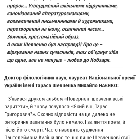
пророк… Утверджений шкільними підручниками,
канонізований літературознавцями,
возвеличений письменниками й художниками,
перетворений на ікону, освячений часом…
Звичний, хрестоматійний образ.
А яким Шевченко був насправді? Про це –
міркування наших сучасників, яких об’єднує хіба
що одне, але не минуще – любов до Кобзаря.
Доктор філологічних наук, лауреат Національної премії
України імені Тараса Шевченка Михайло НАЄНКО:
– З’явився друком альбом «Повернені шевченківські
раритети», й знову почулося: «Який він, Тарас
Григорович?». Охочих відповісти на це далеко не
риторичне запитання було немало. І за життя поета, й
після його смерті. Часто наводять судження
Пантелеймона Куліша про те, що лише Шевченкові свої