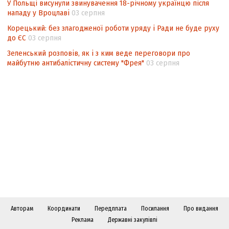
У Польщі висунули звинувачення 18-річному українцю після
нападу у Вроцлаві
03 серпня
Корецький: без злагодженої роботи уряду і Ради не буде руху
до ЄС
03 серпня
Зеленський розповів, як і з ким веде переговори про
майбутню антибалістичну систему "Фрея"
03 серпня
Авторам
Координати
Передплата
Посилання
Про видання
Реклама
Державні закупівлі