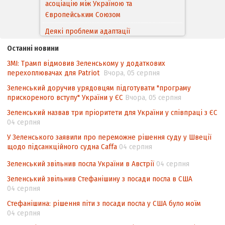
Деякі проблеми адаптації
законодавства України щодо зазначення
походження товарів відповідно до
Угоди про торговельні аспекти прав
інтелектуальної власності (TRIPS) у
Останні новини
контексті євроінтеграції
ЗМІ: Трамп відмовив Зеленському у додаткових
перехоплювачах для Patriot
Вчора, 05 серпня
Аналіз виборчого законодавства щодо
невизначеності механізму повторного
Зеленський доручив урядовцям підготувати "програму
прискореного вступу" України у ЄС
підрахунку голосів виборців
Вчора, 05 серпня
Зеленський назвав три пріоритети для України у співпраці з ЄС
Інформаційна безпека суспільства
04 серпня
У Зеленського заявили про переможне рішення суду у Швеції
щодо підсанкційного судна Caffa
04 серпня
Зеленський звільнив посла України в Австрії
04 серпня
Зеленський звільнив Стефанішину з посади посла в США
04 серпня
Стефанішина: рішення піти з посади посла у США було моїм
04 серпня