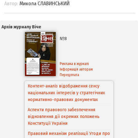
Автор:
Микола СЛАВИНСЬКИЙ
Архів журналу Віче
№8
Реклама в журналі
Інформація авторам
Передплата
Контент-аналіз відображення сенсу
національних інтересів у стратегічних
Аспекти правового забезпечення
нормативно-правових документах
відновлення дії окремих положень
Конституції України
Правовий механізм реалізації Угоди про
асоціацію між Україною та
Європейським Cоюзом