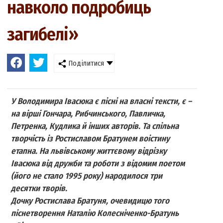
навколо подробиць
загибелі»
Поділитися
У Володимира Івасюка є пісні на власні тексти, є –
на вірші Гончара, Рибчинського, Павличка,
Петренка, Кудлика й інших авторів. Та спільна
творчість із Ростиславом Братунем воістину
етапна. На львівському життєвому відрізку
Івасюка від дружби та роботи з відомим поетом
(його не стало 1995 року) народилося три
десятки творів.
Дочку Ростислава Братуня, очевидицю того
піснетворення Наталію Колесніченко-Братунь