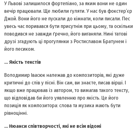
У Львові залишилося фортепіано, за яким вони не один
вечір працювали. Ще любили гуляти. У нас був фокстер’єр
Джой. Вони його не пускали до кімнати, коли писали. Пес
увесь час поривався бути присутнім при цьому, та оскільки
поводився не завжди ґречно, його виганяли. Нині татові
друзі згадують ці прогулянки з Ростиславом Братунем і
його песиком.
... Якість текстів
Володимир Івасюк належав до композиторів, які дуже
критичні до слів у пісні. Він сам, ви знаєте, писав вірші. І
якщо вже працював із автором, то вимагав такого тексту,
що відповідав би його уявленню про якість. Це його
позиція як композитора: слова та музика мають бути
рівноцінні.
... Нюанси співтворчості, які не всім відомі