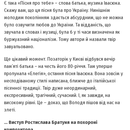
Є така «Пісня про тебе» – слова батька, музика Івасюка.
Скажу вам, що ця пісня була про Україну. Нинішнім
молодим поколінням здається абсурдним, що не можна
було озвучити любов до України. Та відданість, що
звучала в словах і музиці, була б у ті часи визначена як
буржуазний націоналізм. Тому автори й назвали твір
завуальовано.
Ще цікавий момент. Позаторік у Києві відбувся вечір
пам’яті батька – на честь його 80-річчя. Там уперше
пролунала «Елегія», остання пісня Івасюка. Вона зовсім у
несподіваному стилі написана, ближче до італійської
пісенної традиції. Твір дуже неординарний,
експресивний, трагічний, сучасний. І, як завжди, на
високому рівні. Це – доказ, що Володя пішов від нас на
злеті.
... Виступ Ростислава Братуня на похороні
композитора