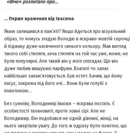
«Віче» розпитало про...
... Перше враження від Івасюка
Яким залишився в пам’яті? Якщо йдеться про візуальний
образ, то чомусь згадую Володю в яскраво-жовтій сорочці
й піджаку дуже насиченого синього кольору. Мав вигляд
такого собі стиляги, хоча стиляги на той час уже, може, не
були популярні. Але такий він у моїх спогадах. Ще він
дуже любив вишукані парфуми. Взагалі-то запах
найбільше запам’ятовується. Був естет. Бачив, що йому
пасує, зокрема під його очі… Вони були голубі з
поволокою…
Без сумніву, Володимир Івасюк – яскрава постать. Є
особистості талановиті, проте зовні сірі. Але не
Володимир. Він подобався не одній дівчині, жінці, на
нього звертали увагу. До того ж одразу було помітно, що