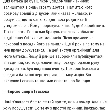
Для батька це був цілком усвідомлений вчинок:
залишитися вірним своєму другові. Пам’ятаю його
розмову вранці з дідусем, який казав: «Славко, ти
розумієш, що то означає для твоєї родини?». Він
усвідомлював. Йому пророкували, що буде безробітним.
Так і сталося. Ростислав Братунь очолював обласне
відділення Спілки письменників. Після промови на
похороні з посади його звільнили. Ще 6 років по тому не
мав права друкуватися. Та цей виступ органічний для
мого батька… Йому й раніше забороняли публікуватися.
Він єдиний, хто тоді, маючи таку посаду, подавав руку
дисидентам. Був людиною вчинку. Похорон Івасюка й
завдяки батькові перетворився на таку акцію. Він
виступив і сказав те, що мав сказати про Володю.
... Версію смерті Івасюка
Нині з’явилося багато статей про те, як він помер. Але я не
хочу порушувати цю тему з простої причини. Вважаю, так