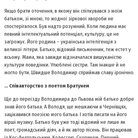
Якщо брати оточення, в якому він спілкувався з моїм
батьком, зі мною, то жодної зіркової хвороби не
спостерігалося. Був надто розумний. Коли людина має
певний інтелектуальний потенціал, культуру, це не
загрожує. Його родина – українська інтелігенція з
великої літери. Батько, відомий письменник, теж естет у
всьому. Мама, яка завжди відзначалася вишуканістю
культури поведінки. Улюблені сестри. Там інакше й не
могло бути. Швидше Володимир сприймав славу іронічно.
... Співавторство з поетом Братунем
Ще до переїзду Володимира до Львова мій батько добре
знав його батька. А Володя, ще мешкаючи в Чернівцях,
зацікавився поезією мого батька. І хотів писати на його
вірші музику. Батько був уже тоді відомий не лише як
поет, громадський діяч, а й як автор пісень. Він працював
із Кос-Анатольським, Колессою, Скориком. Перший