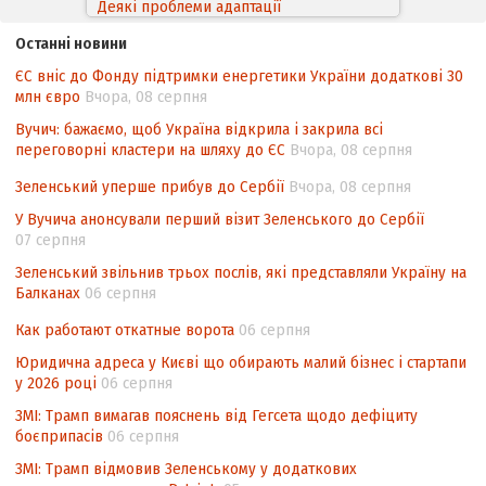
Деякі проблеми адаптації
законодавства України щодо зазначення
Останні новини
походження товарів відповідно до
ЄС вніс до Фонду підтримки енергетики України додаткові 30
Угоди про торговельні аспекти прав
млн євро
Вчора, 08 серпня
інтелектуальної власності (TRIPS) у
контексті євроінтеграції
Вучич: бажаємо, щоб Україна відкрила і закрила всі
переговорні кластери на шляху до ЄС
Вчора, 08 серпня
Аналіз виборчого законодавства щодо
невизначеності механізму повторного
Зеленський уперше прибув до Сербії
Вчора, 08 серпня
підрахунку голосів виборців
У Вучича анонсували перший візит Зеленського до Сербії
07 серпня
Інформаційна безпека суспільства
Зеленський звільнив трьох послів, які представляли Україну на
Балканах
06 серпня
Как работают откатные ворота
06 серпня
Юридична адреса у Києві що обирають малий бізнес і стартапи
у 2026 році
06 серпня
ЗМІ: Трамп вимагав пояснень від Гегсета щодо дефіциту
боєприпасів
06 серпня
ЗМІ: Трамп відмовив Зеленському у додаткових