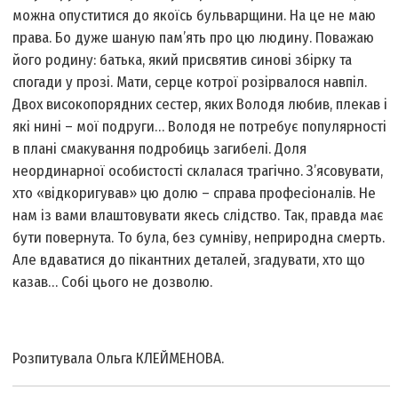
можна опуститися до якоїсь бульварщини. На це не маю
права. Бо дуже шаную пам’ять про цю людину. Поважаю
його родину: батька, який присвятив синові збірку та
спогади у прозі. Мати, серце котрої розірвалося навпіл.
Двох високопорядних сестер, яких Володя любив, плекав і
які нині – мої подруги… Володя не потребує популярності
в плані смакування подробиць загибелі. Доля
неординарної особистості склалася трагічно. З’ясовувати,
хто «відкоригував» цю долю – справа професіоналів. Не
нам із вами влаштовувати якесь слідство. Так, правда має
бути повернута. То була, без сумніву, неприродна смерть.
Але вдаватися до пікантних деталей, згадувати, хто що
казав… Собі цього не дозволю.
Розпитувала Ольга КЛЕЙМЕНОВА.