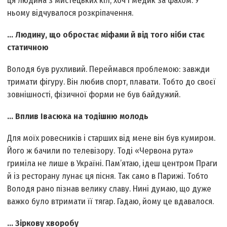
ця людина з мистецьких кіл, хоч і медик за фахом. У
ньому відчувалося розкріпачення.
... Людину, що обростає міфами й від того ніби стає
статичною
Володя був рухливий. Переймався проблемою: завжди
тримати фігуру. Він любив спорт, плавати. Тобто до своєї
зовнішності, фізичної форми не був байдужий.
... Вплив Івасюка на тодішню молодь
Для моїх ровесників і старших від мене він був кумиром.
Його ж бачили по телевізору. Тоді «Червона рута»
гриміла не лише в Україні. Пам’ятаю, ідеш центром Праги
й із ресторану лунає ця пісня. Так само в Парижі. Тобто
Володя рано пізнав велику славу. Нині думаю, що дуже
важко було втримати її тягар. Гадаю, йому це вдавалося.
... Зіркову хворобу