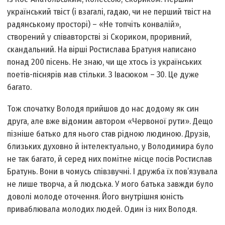
український твіст (і взагалі, гадаю, чи не перший твіст на
радянському просторі) – «Не топчіть конвалій»,
створений у співавторстві зі Скориком, проривний,
скандальний. На вірші Ростислава Братуня написано
понад 200 пісень. Не знаю, чи ще хтось із українських
поетів-піснярів мав стільки. З Івасюком – 30. Це дуже
багато.
Тож спочатку Володя прийшов до нас додому як син
друга, але вже відомим автором «Червоної рути». Дещо
пізніше батько для нього став рідною людиною. Друзів,
близьких духовно й інтелектуально, у Володимира було
не так багато, й серед них помітне місце посів Ростислав
Братунь. Вони в чомусь співзвучні. І дружба їх пов’язувала
не лише творча, а й людська. У мого батька завжди було
доволі молоде оточення. Його внутрішня юність
приваблювала молодих людей. Один із них Володя.