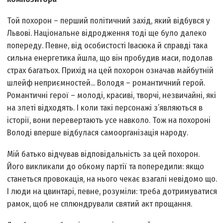
Той похорон – перший політичний захід, який відбувся у
Львові. Національне відродження тоді ще було далеко
попереду. Певне, від особистості Івасюка й справді така
сильна енергетика йшла, що він пробудив маси, подолав
страх багатьох. Прихід на цей похорон означав майбутній
шлейф неприємностей... Володя – романтичний герой.
Романтичні герої – молоді, красиві, творчі, незвичайні, які
на злеті відходять. І коли такі персонажі з’являються в
історії, вони перевертають усе навколо. Тож на похороні
Володі вперше відбулася самоорганізація народу.
Мій батько відчував відповідальність за цей похорон.
Його викликали до обкому партії та попередили: якщо
станеться провокація, на нього чекає взагалі невідомо що.
І люди на цвинтарі, певне, розуміли: треба дотримуватися
рамок, щоб не сплюндрували святий акт прощання.