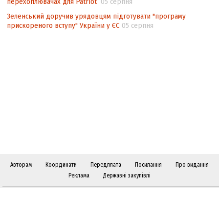
перехоплювачах для Patriot
05 серпня
Зеленський доручив урядовцям підготувати "програму
прискореного вступу" України у ЄС
05 серпня
Авторам
Координати
Передплата
Посилання
Про видання
Реклама
Державні закупівлі